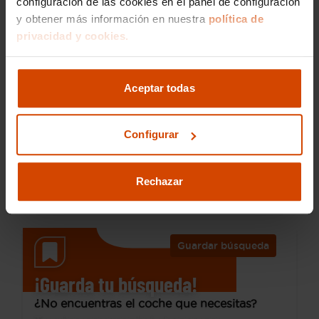
configuración de las cookies en el panel de configuración
y obtener más información en nuestra
política de
privacidad y cookies.
21.490 €
Desde 285 € /mes*
18.290 €
Renault
Koleos
Aceptar todas
Zen Blue dCi 140kW (190CV) X-Tronic 4x4
2020
63.300 km
Configurar
Diésel
Automática
Toledo - A42 Dirección
Rechazar
Oferta
Toledo
Guardar búsqueda
¡Guarda tu búsqueda!
¿No encuentras el coche que necesitas?