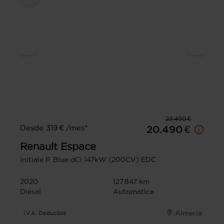
23.490 €
Desde 319 € /mes*
20.490 €
Renault
Espace
Initiale P. Blue dCi 147kW (200CV) EDC
2020
127.847 km
Diésel
Automática
Almería
I.V.A. Deducible