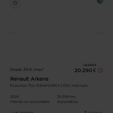
23.490 €
Desde 315 € /mes*
20.290 €
Renault
Arkana
Evolution TCe 103kW(140CV) EDC mild hybr
2024
35.599 km
Híbrido no enchufable
Automática
Almería
I.V.A. Deducible