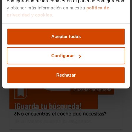
configuración de las cookies en el panel de configuración
y obtener más información en nuestra
política de
10.490 €
privacidad y cookies.
Desde 140 € /mes*
8.970 €
Renault
Clio
Aceptar todas
Zen Energy TCe 66kW (90CV)
2018
90.000 km
Gasolina
Manual
Configurar
Roquetas
Rechazar
Guardar búsqueda
¡Guarda tu búsqueda!
¿No encuentras el coche que necesitas?
Te avisamos cuando lo tengamos.