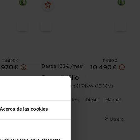
23.990 €
11.990 €
Desde 163 € /mes*
.970 €
10.490 €
Renault
Clio
8 kW (120
Business Blue dCi 74kW (100CV)
2021
76.129 km
Diésel
Manual
l
Manual
Acerca de las cookies
Montes Sierra
Utrera
y de terceros para ofrecerte