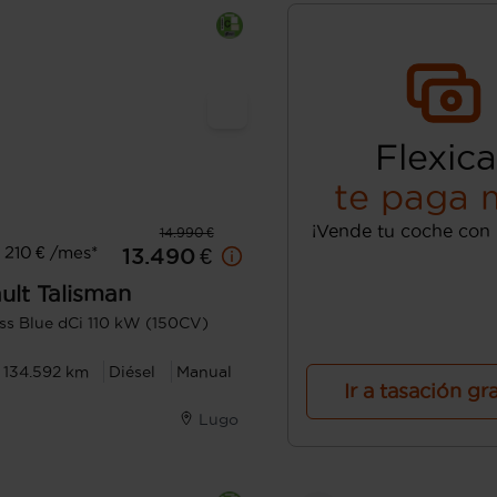
Flexica
te paga 
¡Vende tu coche con 
14.990 €
210 € /mes*
13.490 €
ult
Talisman
ss Blue dCi 110 kW (150CV)
134.592 km
Diésel
Manual
Ir a tasación gr
Lugo