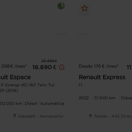
20.490 €
 298 € /mes*
Desde 176 € /mes*
16.890 €
1
ult
Espace
Renault
Express
e P. Energy dCi 160 Twin Tur.
1.1
5P (2016)
2022
31.040 km
Diése
102.030 km
Diésel
Automática
Sabadell - Aeropuerto
Toledo - A42 Dire