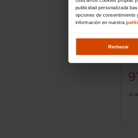
publicidad personalizada ba
opciones de consentimiento y
información en nuestra
polít
Rechazar
9
D: d