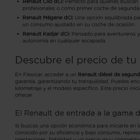
Renault Clio dCi:
Perfecto para quienes buscan u
profesionales o como primer coche de segunda
Renault Mégane dCi:
Una opción equilibrada par
un consumo ajustado en su coche de ocasión.
Renault Kadjar dCi:
Pensado para aventureros y f
autonomía en cualquier escapada.
Descubre el precio de tu
En Flexicar, acceder a un
Renault diésel de segun
garantía, garantizando tu tranquilidad. Puedes e
kilometraje y el modelo específico. Este precio ini
ofrecer.
El Renault de entrada a la gama d
Si buscas una opción económica para iniciarte en l
conocido por su eficiencia y bajo consumo, represe
prestaciones, fiabilidad y un precio muy compet