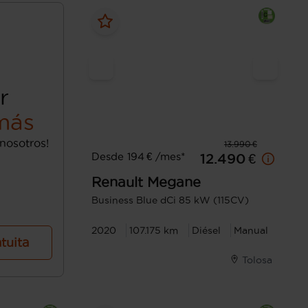
r
más
nosotros!
13.990 €
Desde 194 € /mes*
12.490 €
Renault
Megane
Business Blue dCi 85 kW (115CV)
2020
107.175 km
Diésel
Manual
atuita
Tolosa