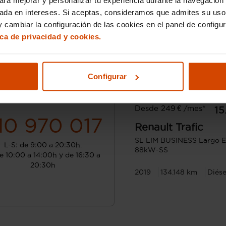
sada en intereses. Si aceptas, consideramos que admites su uso
 cambiar la configuración de las cookies en el panel de configu
ica de privacidad y cookies.
Configurar
¿Hablamos?
Desde 249 € /mes*
15
10 970 017
Renault
Trafic
SL LIM BUSINESS Largo E
L-S: de 9:00 a 20:30h.
88kW-SS
e 10:00 a 14:00h y de 16:30 a
20:30h
2019
134.148 km
Diése