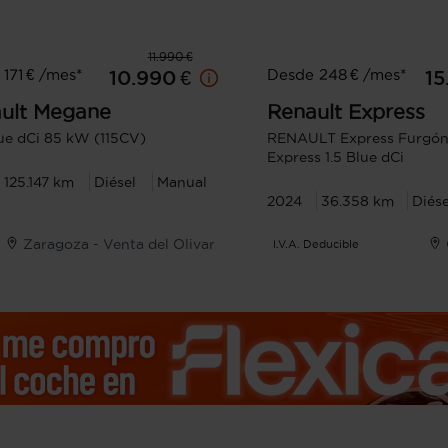
11.990 €
171 € /mes*
Desde 248 € /mes*
10.990 €
15
ult
Megane
Renault
Express
lue dCi 85 kW (115CV)
RENAULT Express Furgón 
Express 1.5 Blue dCi
125.147 km
Diésel
Manual
2024
36.358 km
Diése
Zaragoza - Venta del Olivar
I.V.A. Deducible