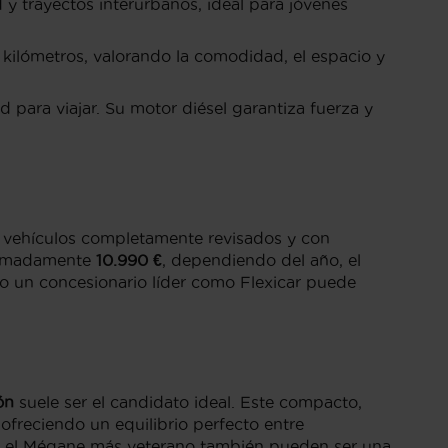
y trayectos interurbanos, ideal para jóvenes
kilómetros, valorando la comodidad, el espacio y
para viajar. Su motor diésel garantiza fuerza y
 vehículos completamente revisados y con
oximadamente
10.990 €
, dependiendo del año, el
solo un concesionario líder como Flexicar puede
ón
suele ser el candidato ideal. Este compacto,
ofreciendo un equilibrio perfecto entre
o el Mégane más veterano también pueden ser una