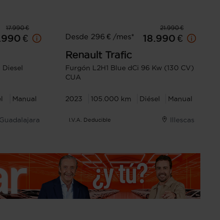
17.990 €
21.990 €
Desde 296 € /mes*
.990 €
18.990 €
Renault
Trafic
Diesel
Furgón L2H1 Blue dCi 96 Kw (130 CV)
CUA
l
Manual
2023
105.000 km
Diésel
Manual
Guadalajara
Illescas
I.V.A. Deducible