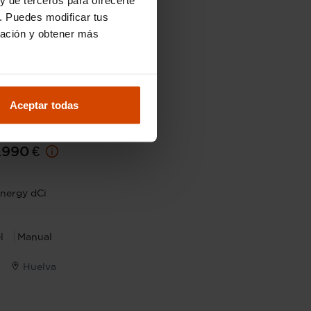
. Puedes modificar tus
ración y obtener más
Aceptar todas
17.490 €
.990 €
nergy dCi
l
Manual
Huelva