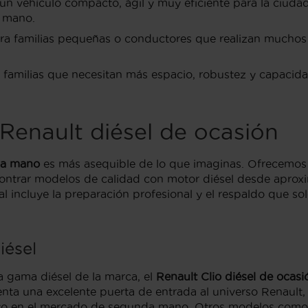
n vehículo compacto, ágil y muy eficiente para la ciudad 
 mano.
a familias pequeñas o conductores que realizan muchos 
amilias que necesitan más espacio, robustez y capacidad 
 Renault diésel de ocasión
da mano
es más asequible de lo que imaginas. Ofrecemos
ncontrar modelos de calidad con motor diésel desde apr
cial incluye la preparación profesional y el respaldo que 
iésel
a gama diésel de la marca, el
Renault Clio diésel de ocasi
nta una excelente puerta de entrada al universo Renault, 
itivo en el mercado de segunda mano. Otros modelos com