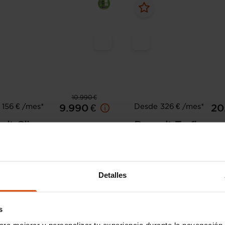
10.990 €
156 € /mes*
Desde 326 € /mes*
9.990 €
20
ult
Clio
Renault
Trafic
ue dCi 85 kW (115CV)
SL LIMITED Energy dCi 8
CV) -SS
100.630 km
Diésel
Manual
2019
96.589 km
Diése
Detalles
Motril
Sevilla - 
s
ara mejorar y personalizar tu experiencia durante la navegación 