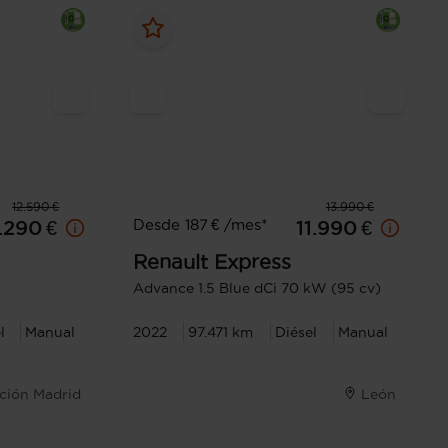
12.590 €
13.990 €
Desde 187 € /mes*
1.290 €
11.990 €
Renault
Express
Advance 1.5 Blue dCi 70 kW (95 cv)
l
Manual
2022
97.471 km
Diésel
Manual
cción Madrid
León