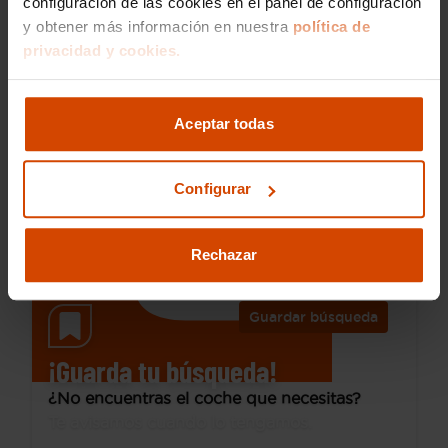
configuración de las cookies en el panel de configuración
y obtener más información en nuestra
política de
privacidad y cookies.
8.990 €
Desde 124 € /mes*
7.990 €
Renault
Clio
Aceptar todas
Limited Energy TCe 66kW (90CV) -18
2018
120.000 km
Configurar
Gasolina
Manual
Las Rozas Európolis
Rechazar
Guardar búsqueda
¡Guarda tu búsqueda!
¿No encuentras el coche que necesitas?
Te avisamos cuando lo tengamos.