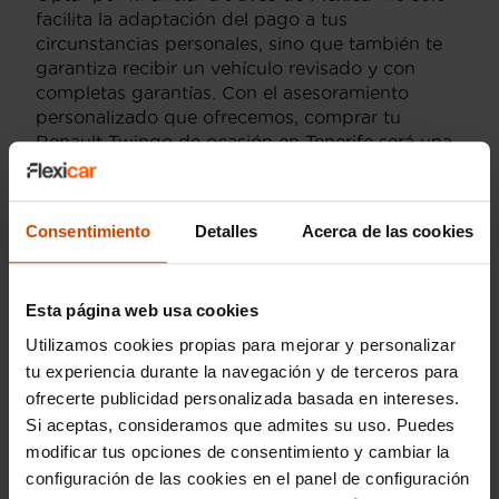
facilita la adaptación del pago a tus
circunstancias personales, sino que también te
garantiza recibir un vehículo revisado y con
completas garantías. Con el asesoramiento
personalizado que ofrecemos, comprar tu
Renault Twingo de ocasión en Tenerife será una
experiencia fácil y segura. Flexicar es sinónimo
de tranquilidad a la hora de adquirir tu próximo
coche.
Consentimiento
Detalles
Acerca de las cookies
Esta página web usa cookies
Modelos por provincia
Utilizamos cookies propias para mejorar y personalizar
tu experiencia durante la navegación y de terceros para
Renault Captur en Santa cruz tenerife
ofrecerte publicidad personalizada basada en intereses.
Si aceptas, consideramos que admites su uso. Puedes
Renault Clio en Santa cruz tenerife
modificar tus opciones de consentimiento y cambiar la
Renault Megane en Santa cruz tenerife
configuración de las cookies en el panel de configuración