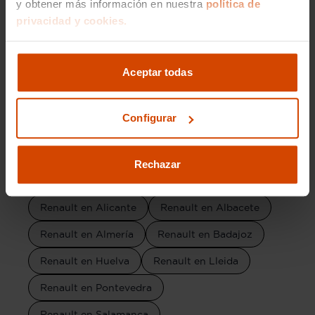
y obtener más información en nuestra
política de
Renault Clio Techno en Santa cruz tenerife
privacidad y cookies.
Marca por provincia
Aceptar todas
Renault en Madrid
Renault en Barcelona
Configurar
Renault en Valencia
Renault en Málaga
Renault en Zaragoza
Renault en Sevilla
Rechazar
Renault en Murcia
Renault en Granada
Renault en Alicante
Renault en Albacete
Renault en Almería
Renault en Badajoz
Renault en Huelva
Renault en Lleida
Renault en Pontevedra
Renault en Salamanca