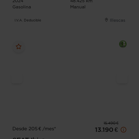
2024
48.425 km
Gasolina
Manual
Illescas
I.V.A. Deducible
15.490 €
Desde 205 € /mes*
13.190 €