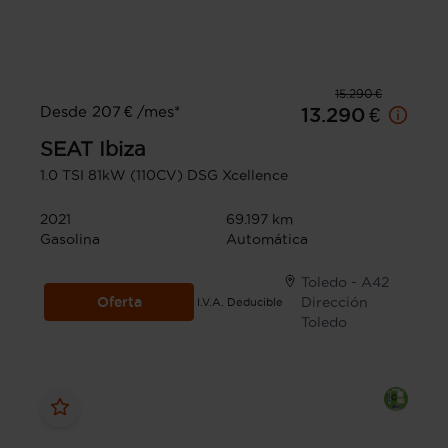
15.290 €
Desde 207 € /mes*
13.290 €
SEAT
Ibiza
1.0 TSI 81kW (110CV) DSG Xcellence
2021
69.197 km
Gasolina
Automática
Toledo - A42
Oferta
Dirección
I.V.A. Deducible
Toledo