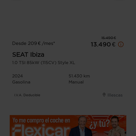
15.490 €
Desde 209 € /mes*
13.490 €
SEAT
Ibiza
1.0 TSI 85kW (115CV) Style XL
2024
51.430 km
Gasolina
Manual
Illescas
I.V.A. Deducible