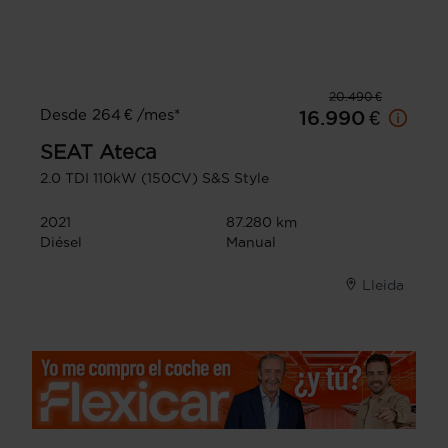
20.490 €
Desde 264 € /mes*
16.990 €
SEAT
Ateca
2.0 TDI 110kW (150CV) S&S Style
2021
87.280 km
Diésel
Manual
Lleida