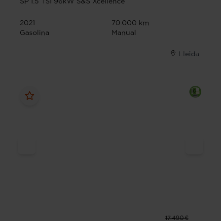
SP 1.5 TSI 96kW S&S Xcellence
2021
70.000 km
Gasolina
Manual
Lleida
17.490 €