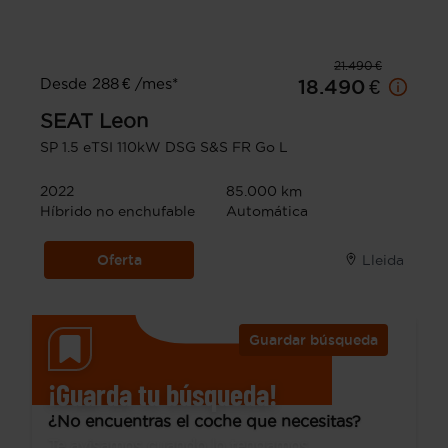
21.490 €
Desde 288 € /mes*
18.490 €
SEAT
Leon
SP 1.5 eTSI 110kW DSG S&S FR Go L
2022
85.000 km
Híbrido no enchufable
Automática
Oferta
Lleida
Guardar búsqueda
¡Guarda tu búsqueda!
¿No encuentras el coche que necesitas?
Te avisamos cuando lo tengamos.