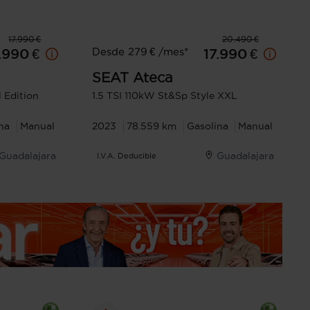
17.990 €
20.490 €
Desde 279 € /mes*
.990 €
17.990 €
SEAT
Ateca
 Edition
1.5 TSI 110kW St&Sp Style XXL
na
Manual
2023
78.559 km
Gasolina
Manual
Guadalajara
Guadalajara
I.V.A. Deducible