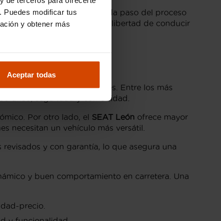
. Puedes modificar tus
esional que te ayudará en cada paso del proceso
jara con Flexicar y siente la libertad de conducir
ración y obtener más
Aceptar todas
estilos de vida y necesidades. Entre los más
mporáneo, seguridad y comodidad.
mico. Por otro lado, el
SEAT León
ofrece mayor
es necesitan un vehículo más versátil.
 revisados y con garantía, lo que asegura una
námico y buen comportamiento en carretera. Una
idad-precio.
d y funcionalidad.