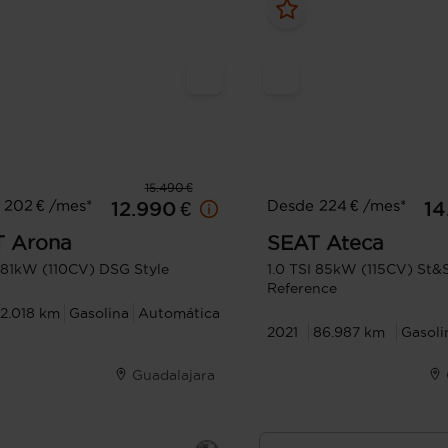
15.490 €
 202 € /mes*
Desde 224 € /mes*
12.990 €
14
T
Arona
SEAT
Ateca
I 81kW (110CV) DSG Style
1.0 TSI 85kW (115CV) St&
Reference
2.018 km
Gasolina
Automática
2021
86.987 km
Gasoli
Guadalajara