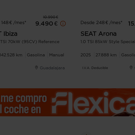
10.990 €
148 € /mes*
Desde 248 € /mes*
9.490 €
15
T
Ibiza
SEAT
Arona
oTSI 70kW (95CV) Reference
1.0 TSI 85kW Style Special
142.528 km
Gasolina
Manual
2025
27.888 km
Gasoli
Guadalajara
I.V.A. Deducible