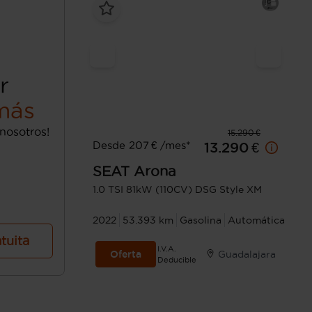
r
más
nosotros!
15.290 €
Desde 207 € /mes*
13.290 €
SEAT
Arona
1.0 TSI 81kW (110CV) DSG Style XM
2022
53.393 km
Gasolina
Automática
atuita
I.V.A.
Oferta
Guadalajara
Deducible