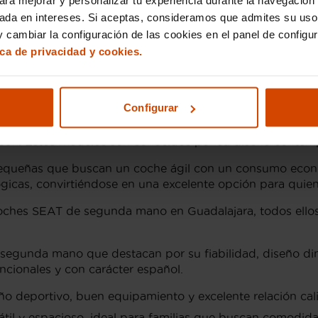
sada en intereses. Si aceptas, consideramos que admites su uso
endrás el asesoramiento personalizado de un equipo prof
s satisfactoria posible. ¡Decídete por un Seat en Guadala
 cambiar la configuración de las cookies en el panel de configu
ica de privacidad y cookies.
T en Guadalajara
Configurar
cer una variedad de modelos que se adaptan a diferentes 
eón
. Estos modelos son conocidos por su diseño conte
 pequeñas que buscan un coche ágil con un consumo econó
ógicas, convirtiéndose en una excelente opción para quien
coches SEAT de segunda mano en Guadalajara, todos ellos
segunda mano que destacan por su fiabilidad, diseño di
ncionales y con carácter español.
o deportivo, buen equipamiento y excelente relación cal
il y espacioso, ideal para familias que buscan comodida