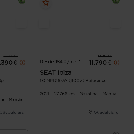
16.390 €
13.790 €
Desde 184 € /mes*
.390 €
11.790 €
SEAT
Ibiza
Sp
1.0 MPI 59kW (80CV) Reference
2021
27.766 km
Gasolina
Manual
na
Manual
Guadalajara
Guadalajara