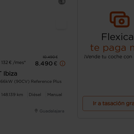
Flexica
te paga 
¡Vende tu coche con 
10.490 €
132 € /mes*
8.490 €
T
Ibiza
I 66kW (90CV) Reference Plus
148.139 km
Diésel
Manual
Ir a tasación gr
Guadalajara