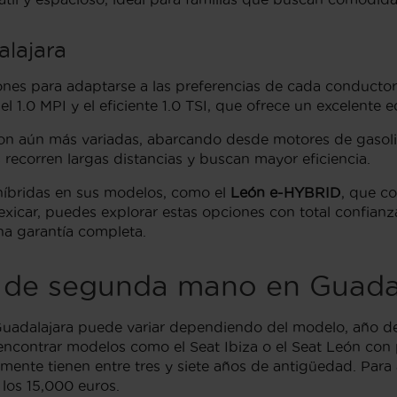
lajara
nes para adaptarse a las preferencias de cada conductor
 1.0 MPI y el eficiente 1.0 TSI, que ofrece un excelente 
son aún más variadas, abarcando desde motores de gasolin
 recorren largas distancias y buscan mayor eficiencia.
íbridas en sus modelos, como el
León e-HYBRID
, que c
xicar, puedes explorar estas opciones con total confianz
a garantía completa.
t de segunda mano en Guada
adalajara puede variar dependiendo del modelo, año de f
contrar modelos como el Seat Ibiza o el Seat León con p
lmente tienen entre tres y siete años de antigüedad. Par
los 15,000 euros.