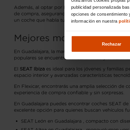
publicidad personalizada ba
Además, al optar por Flexicar en Guadalajara, obt
de compra, asegurando que tu experiencia sea lo má
opciones de consentimiento y
un coche que habla tu mismo idioma!
información en nuestra
polít
Mejores modelos de SEA
Rechazar
En Guadalajara, la marca SEAT se destaca por ofre
populares se encuentran el
SEAT Ibiza
y el
SEAT L
El
SEAT Ibiza
es ideal para los jóvenes y familias
espacio interior y avanzadas características tecnol
En Flexicar, encontrarás una amplia selección de 
experiencia de compra confiable y sin sorpresas.
En Guadalajara puedes encontrar coches SEAT de 
excelente opción para quienes buscan vehículos fu
SEAT León en Guadalajara , compacto con diseñ
SEAT Altea en Guadalajara , monovolumen versát