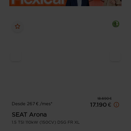
18.690 €
Desde 267 € /mes*
17.190 €
SEAT
Arona
1.5 TSI 110kW (150CV) DSG FR XL