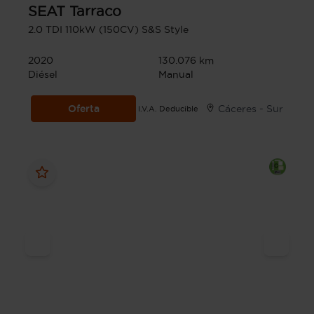
SEAT
Tarraco
2.0 TDI 110kW (150CV) S&S Style
2020
130.076 km
Diésel
Manual
Oferta
Cáceres - Sur
I.V.A. Deducible