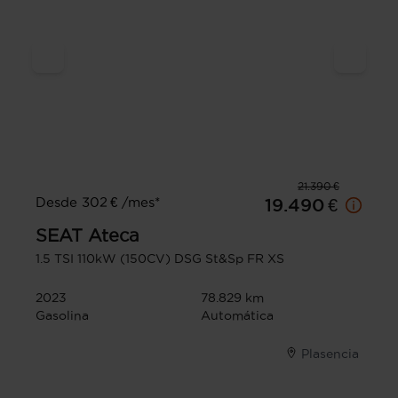
21.390 €
Desde 302 € /mes*
19.490 €
SEAT
Ateca
1.5 TSI 110kW (150CV) DSG St&Sp FR XS
2023
78.829 km
Gasolina
Automática
Plasencia