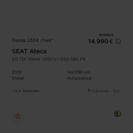
16.990 €
Desde 233 € /mes*
14.990 €
SEAT
Ateca
2.0 TDI 110kW (150CV) DSG S&S FR
2019
142.096 km
Diésel
Automática
Cáceres - Sur
I.V.A. Deducible