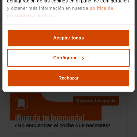
configuración de las cookies en el panel de configuración
y obtener más información en nuestra
política de
privacidad y cookies.
16.390 €
Desde 225 € /mes*
14.490 €
SEAT
Ibiza
Aceptar todas
1.0 TSI 85kW (115CV) Special Edition
Configurar
2024
33.033 km
Gasolina
Manual
Rechazar
Plasencia
Guardar búsqueda
¡Guarda tu búsqueda!
¿No encuentras el coche que necesitas?
Te avisamos cuando lo tengamos.