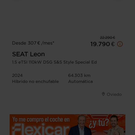
22.290 €
Desde 307 € /mes*
19.790 €
SEAT
Leon
1.5 eTSI 110kW DSG S&S Style Special Ed
2024
64.303 km
Híbrido no enchufable
Automática
Oviedo