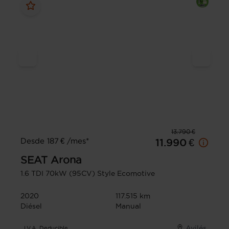
13.790 €
Desde 187 € /mes*
11.990 €
SEAT
Arona
1.6 TDI 70kW (95CV) Style Ecomotive
2020
117.515 km
Diésel
Manual
Avilés
I.V.A. Deducible