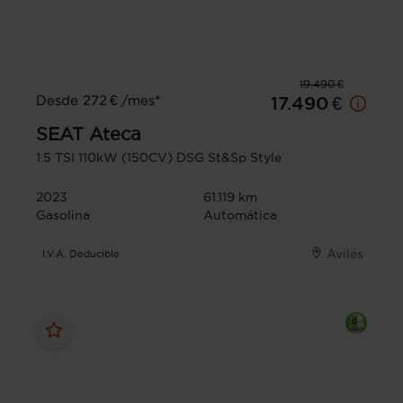
19.490 €
Desde 272 € /mes*
17.490 €
SEAT
Ateca
1.5 TSI 110kW (150CV) DSG St&Sp Style
2023
61.119 km
Gasolina
Automática
Avilés
I.V.A. Deducible