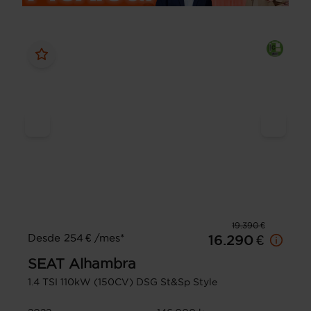
19.390 €
Desde 254 € /mes*
16.290 €
SEAT
Alhambra
1.4 TSI 110kW (150CV) DSG St&Sp Style