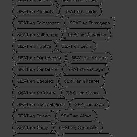
SEAT en Alicante
SEAT en Lleida
SEAT en Salamanca
SEAT en Tarragona
SEAT en Valladolid
SEAT en Albacete
SEAT en Huelva
SEAT en León
SEAT en Pontevedra
SEAT en Almería
SEAT en Cantabria
SEAT en Vizcaya
SEAT en Badajoz
SEAT en Cáceres
SEAT en A Coruña
SEAT en Girona
SEAT en Islas baleares
SEAT en Jaén
SEAT en Toledo
SEAT en Álava
SEAT en Cádiz
SEAT en Castellón