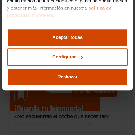
configuración de las cookies en el panel de configuración
y obtener más información en nuestra
política de
19.690 €
privacidad y cookies.
Desde 271 € /mes*
17.390 €
SEAT
Ateca
Aceptar todas
1.0 TSI 81kW (110CV) St&Sp Style Eco
2023
59.118 km
Gasolina
Manual
Configurar
Gijón
Rechazar
Guardar búsqueda
¡Guarda tu búsqueda!
¿No encuentras el coche que necesitas?
Te avisamos cuando lo tengamos.