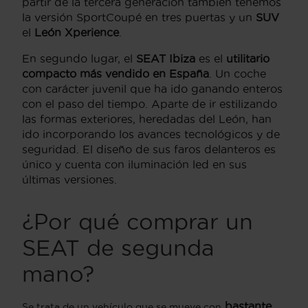
partir de la tercera generación también tenemos
la versión SportCoupé en tres puertas y un
SUV
el
León Xperience
.
En segundo lugar, el
SEAT Ibiza
es el
utilitario
compacto más vendido en España
. Un coche
con carácter juvenil que ha ido ganando enteros
con el paso del tiempo. Aparte de ir estilizando
las formas exteriores, heredadas del León, han
ido incorporando los avances tecnológicos y de
seguridad. El diseño de sus faros delanteros es
único y cuenta con iluminación led en sus
últimas versiones.
¿Por qué comprar un
SEAT de segunda
mano?
bastante
Se trata de un vehículo que se mueve con