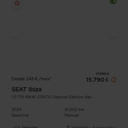
17.990 €
Desde 245 € /mes*
15.790 €
SEAT
Ibiza
1.0 TSI 81kW (110CV) Special Edition Nav
2024
41.502 km
Gasolina
Manual
Sabadell - Aeropuerto
I.V.A. Deducible