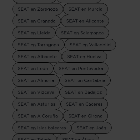
SEAT en Zaragoza
SEAT en Murcia
SEAT en Granada
SEAT en Alicante
SEAT en Lleida
SEAT en Salamanca
SEAT en Tarragona
SEAT en Valladolid
SEAT en Albacete
SEAT en Huelva
SEAT en León
SEAT en Pontevedra
SEAT en Almería
SEAT en Cantabria
SEAT en Vizcaya
SEAT en Badajoz
SEAT en Asturias
SEAT en Cáceres
SEAT en A Coruña
SEAT en Girona
SEAT en Islas baleares
SEAT en Jaén
SEAT en Toledo
SEAT en Álava