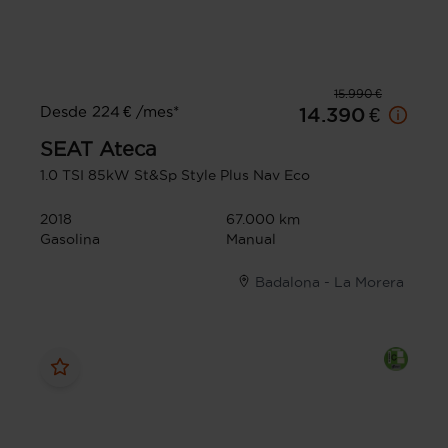
15.990 €
Desde 224 € /mes*
14.390 €
SEAT
Ateca
1.0 TSI 85kW St&Sp Style Plus Nav Eco
2018
67.000 km
Gasolina
Manual
Badalona - La Morera