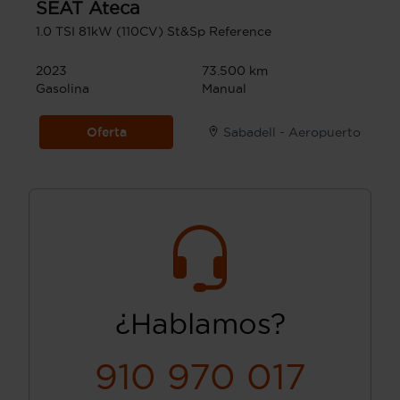
SEAT
Ateca
1.0 TSI 81kW (110CV) St&Sp Reference
2023
73.500 km
Gasolina
Manual
Oferta
Sabadell - Aeropuerto
¿Hablamos?
910 970 017