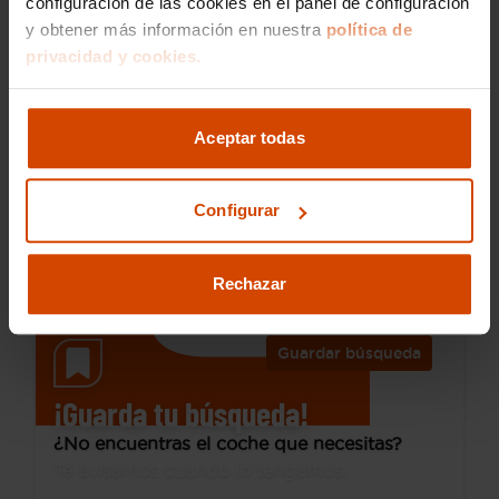
configuración de las cookies en el panel de configuración
y obtener más información en nuestra
política de
privacidad y cookies.
18.490 €
Desde 243 € /mes*
15.690 €
SEAT
Arona
Aceptar todas
1.0 TSI 81kW (110CV) DSG FR XL
2023
37.600 km
Configurar
Gasolina
Automática
Sabadell - Aeropuerto
Rechazar
Guardar búsqueda
¡Guarda tu búsqueda!
¿No encuentras el coche que necesitas?
Te avisamos cuando lo tengamos.