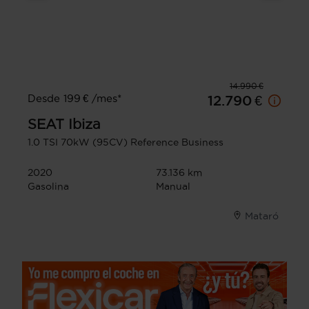
14.990 €
Desde 199 € /mes*
12.790 €
SEAT
Ibiza
1.0 TSI 70kW (95CV) Reference Business
2020
73.136 km
Gasolina
Manual
Mataró