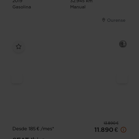
2019
32.945 km
Gasolina
Manual
Ourense
13.890 €
Desde 185 € /mes*
11.890 €