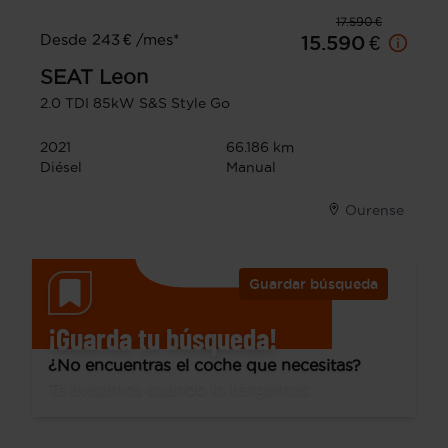
17.590 €
Desde 243 € /mes*
15.590 €
SEAT
Leon
2.0 TDI 85kW S&S Style Go
2021
66.186 km
Diésel
Manual
Ourense
Guardar búsqueda
¡Guarda tu búsqueda!
¿No encuentras el coche que necesitas?
Te avisamos cuando lo tengamos.