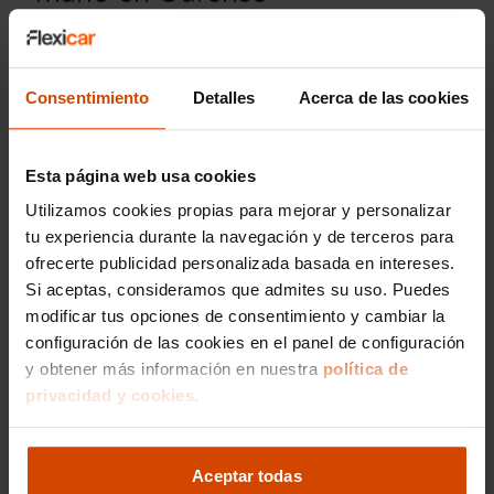
El precio de un SEAT de segunda mano en
Ourense puede variar dependiendo del modelo,
año de fabricación, kilometraje y estado general
Consentimiento
Detalles
Acerca de las cookies
del vehículo. En Flexicar, hacemos un esfuerzo
consciente para ofrecer precios competitivos
que se adaptan a una amplia gama de
Esta página web usa cookies
presupuestos. Por ejemplo, un SEAT Ibiza puede
encontrarse desde 8.000 €, mientras que
Utilizamos cookies propias para mejorar y personalizar
modelos como el SEAT León pueden situarse en
tu experiencia durante la navegación y de terceros para
la franja de 12.000 € a 18.000 € dependiendo de
ofrecerte publicidad personalizada basada en intereses.
su equipamiento y año.
Si aceptas, consideramos que admites su uso. Puedes
modificar tus opciones de consentimiento y cambiar la
Nuestro enfoque está en proporcionar una
configuración de las cookies en el panel de configuración
excelente relación calidad-precio, ofreciendo
y obtener más información en nuestra
política de
coches que han sido rigurosamente revisados y
mantenidos. Además, trabajamos con múltiples
privacidad y cookies.
opciones de financiación para facilitarte la
adquisición del coche que deseas. Te invitamos
a visitar nuestro concesionario en Ourense para
Aceptar todas
obtener asistencia personalizada y realizar una