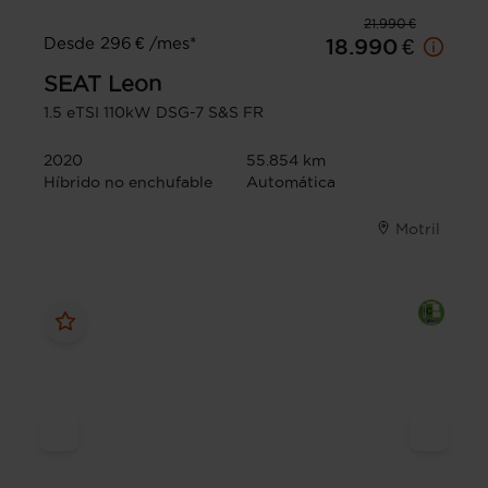
21.990 €
Desde 296 € /mes*
18.990 €
SEAT
Leon
1.5 eTSI 110kW DSG-7 S&S FR
2020
55.854 km
Híbrido no enchufable
Automática
Motril