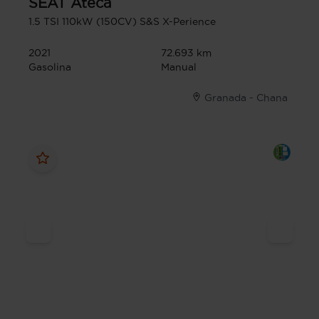
SEAT
Ateca
1.5 TSI 110kW (150CV) S&S X-Perience
2021
72.693 km
Gasolina
Manual
Granada - Chana