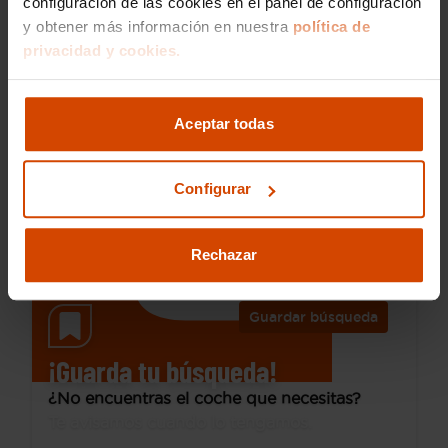
configuración de las cookies en el panel de configuración
y obtener más información en nuestra
política de
privacidad y cookies.
24.490 €
Desde 335 € /mes*
21.490 €
SEAT
Leon
Aceptar todas
2.0 TSI 213kW (290CV) DSG-7 St&Sp Cupra
2019
92.664 km
Configurar
Gasolina
Automática
Motril
Rechazar
Guardar búsqueda
¡Guarda tu búsqueda!
¿No encuentras el coche que necesitas?
Te avisamos cuando lo tengamos.