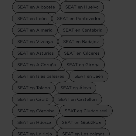
SEAT en Albacete
SEAT en Huelva
SEAT en León
SEAT en Pontevedra
SEAT en Almería
SEAT en Cantabria
SEAT en Vizcaya
SEAT en Badajoz
SEAT en Asturias
SEAT en Cáceres
SEAT en A Coruña
SEAT en Girona
SEAT en Islas baleares
SEAT en Jaén
SEAT en Toledo
SEAT en Álava
SEAT en Cádiz
SEAT en Castellón
SEAT en Córdoba
SEAT en Ciudad real
SEAT en Huesca
SEAT en Gipuzkoa
SEAT en La rioja
SEAT en Las palmas