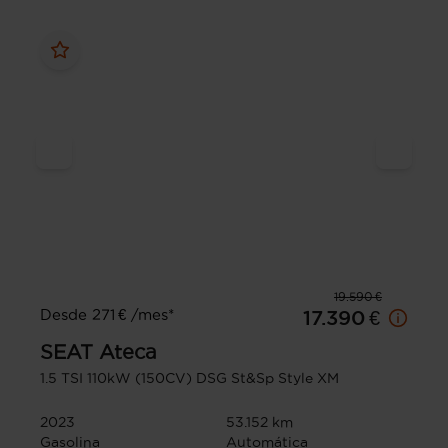
19.590 €
Desde 271 € /mes*
17.390 €
SEAT
Ateca
1.5 TSI 110kW (150CV) DSG St&Sp Style XM
2023
53.152 km
Gasolina
Automática