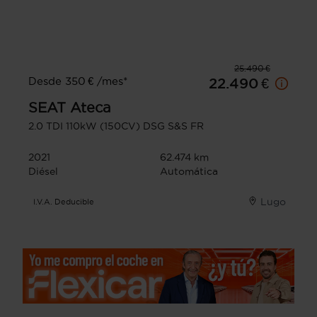
25.490 €
Desde 350 € /mes*
22.490 €
SEAT
Ateca
2.0 TDI 110kW (150CV) DSG S&S FR
2021
62.474 km
Diésel
Automática
Lugo
I.V.A. Deducible