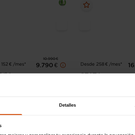
10.990 €
152 € /mes*
Desde 258 € /mes*
9.790 €
16
T
Ibiza
SEAT
Leon
I 70kW (95CV) Style
1.5 TSI 110kW S&S Xcellen
96.979 km
Diésel
Manual
2021
84.842 km
Gasoli
Detalles
A Coruña - Parque de Vioño
A Coruña - Parq
s
ara mejorar y personalizar tu experiencia durante la navegación 