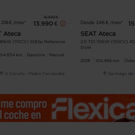
15.990 €
218 € /mes*
Desde 246 € /mes*
13.990 €
15
T
Ateca
SEAT
Ateca
I 81kW (110CV) St&Sp Reference
2.0 TDI 110kW (150CV) 4D
Style
54.834 km
Gasolina
Manual
2018
104.466 km
Diés
A Coruña - Pedro Fernández
Santiago de