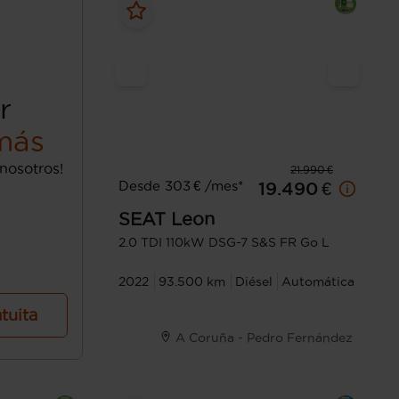
r
más
nosotros!
21.990 €
Desde 303 € /mes*
19.490 €
SEAT
Leon
2.0 TDI 110kW DSG-7 S&S FR Go L
2022
93.500 km
Diésel
Automática
atuita
A Coruña - Pedro Fernández