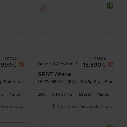
15.990 €
17.590 €
Desde 243 € /mes*
.990 €
15.590 €
SEAT
Ateca
Sp Reference
1.6 TDI 85kW (115CV) St&Sp Style Eco
na
Manual
2019
64.600 km
Diésel
Manual
o Fernández
A Coruña - Parque de Vioño