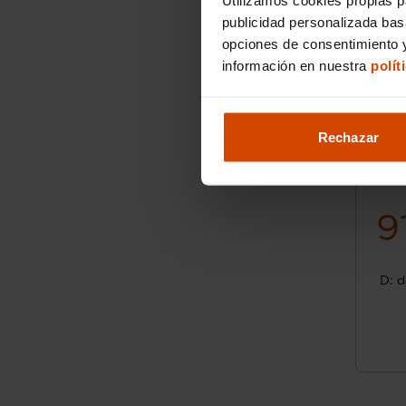
publicidad personalizada ba
opciones de consentimiento y
información en nuestra
polít
Rechazar
9
D: d