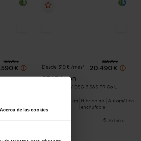
18.590 €
22.990 €
Desde 319 € /mes*
.590 €
20.490 €
SEAT
Leon
ce
1.5 eTSI 110kW DSG-7 S&S FR Go L
na
Manual
2022
45.673 km
Híbrido no
Automática
enchufable
Acerca de las cookies
ue de Vioño
Arteixo
y de terceros para ofrecerte