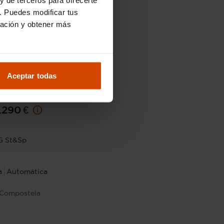
. Puedes modificar tus
ración y obtener más
Aceptar todas
19.490 €
.290 €
G St&Sp
a
Automática
 Compostela