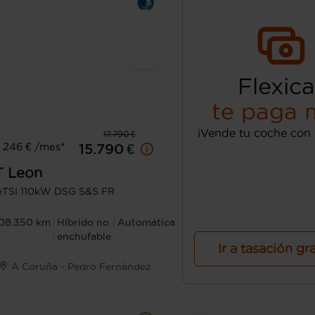
Flexica
te paga 
¡Vende tu coche con 
17.790 €
 246 € /mes*
15.790 €
T
Leon
 eTSI 110kW DSG S&S FR
08.350 km
Híbrido no
Automática
enchufable
Ir a tasación gr
A Coruña - Pedro Fernández