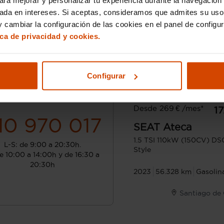
sada en intereses. Si aceptas, consideramos que admites su uso
 cambiar la configuración de las cookies en el panel de configu
ica de privacidad y cookies.
Configurar
¿Hablamos?
Desde 269 € /mes*
17
10 970 017
SEAT
Ateca
1.5 TSI 110kW (150CV) DS
L-S: de 9:00 a 20:30h.
Style
e 10:00 a 14:00h y de 16:30 a
20:30h
2023
56.328 km
Gasolin
Santiago de