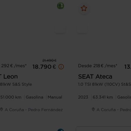
21.490 €
 292 € /mes*
Desde 218 € /mes*
18.790 €
13
T
Leon
SEAT
Ateca
I 81kW S&S Style
1.0 TSI 81kW (110CV) St&
51.000 km
Gasolina
Manual
2023
63.341 km
Gasoli
A Coruña - Pedro Fernández
A Coruña - Pedr