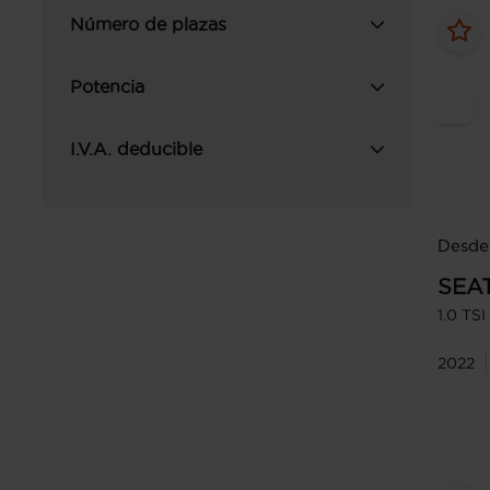
Número de plazas
Potencia
I.V.A. deducible
Desde
SEA
1.0 TS
2022