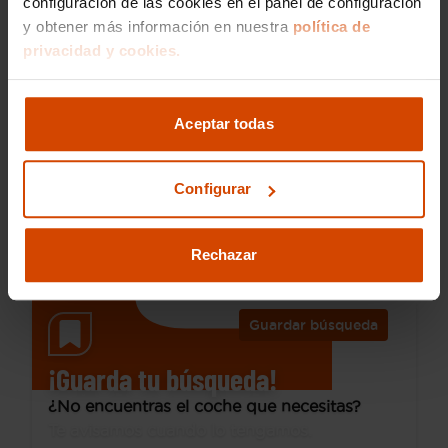
configuración de las cookies en el panel de configuración
y obtener más información en nuestra
política de
17.990 €
privacidad y cookies.
Desde 246 € /mes*
15.790 €
SEAT
Arona
Aceptar todas
1.0 TSI 85kW (115CV) DSG Xcellence Eco
2018
44.110 km
Gasolina
Automática
Configurar
Sevilla - Alcalá
Oferta
I.V.A. Deducible
de Guadaíra
Rechazar
Guardar búsqueda
¡Guarda tu búsqueda!
¿No encuentras el coche que necesitas?
Te avisamos cuando lo tengamos.