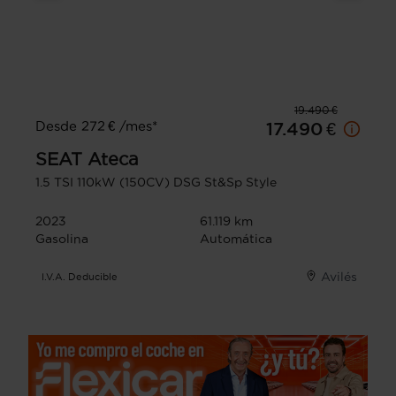
19.490 €
Desde 272 € /mes*
17.490 €
SEAT
Ateca
1.5 TSI 110kW (150CV) DSG St&Sp Style
2023
61.119 km
Gasolina
Automática
Avilés
I.V.A. Deducible