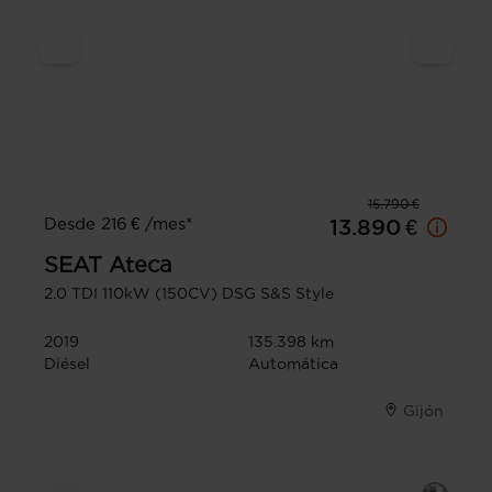
15.790 €
Desde 216 € /mes*
13.890 €
SEAT
Ateca
2.0 TDI 110kW (150CV) DSG S&S Style
2019
135.398 km
Diésel
Automática
Gijón