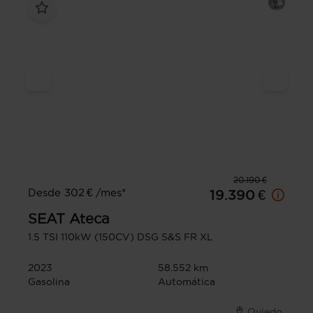
20.190 €
Desde 302 € /mes*
19.390 €
SEAT
Ateca
1.5 TSI 110kW (150CV) DSG S&S FR XL
2023
58.552 km
Gasolina
Automática
Oviedo