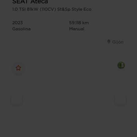
SEAT
Ateca
1.0 TSI 81kW (110CV) St&Sp Style Eco
2023
59.118 km
Gasolina
Manual
Gijón