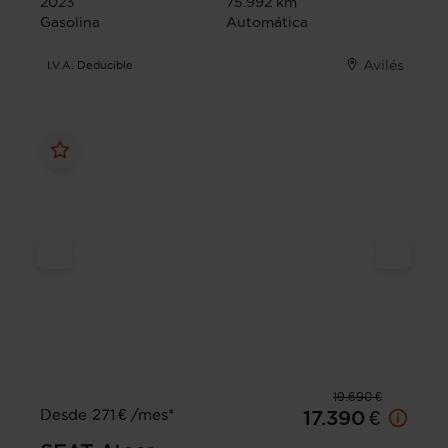
2023
75.992 km
Gasolina
Automática
Avilés
I.V.A. Deducible
19.690 €
Desde 271 € /mes*
17.390 €