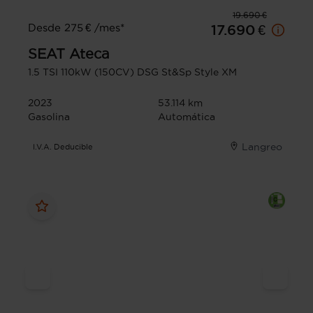
19.690 €
Desde 275 € /mes*
17.690 €
SEAT
Ateca
1.5 TSI 110kW (150CV) DSG St&Sp Style XM
2023
53.114 km
Gasolina
Automática
Langreo
I.V.A. Deducible