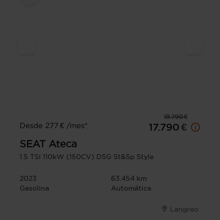
19.790 €
Desde 277 € /mes*
17.790 €
SEAT
Ateca
1.5 TSI 110kW (150CV) DSG St&Sp Style
2023
63.454 km
Gasolina
Automática
Langreo