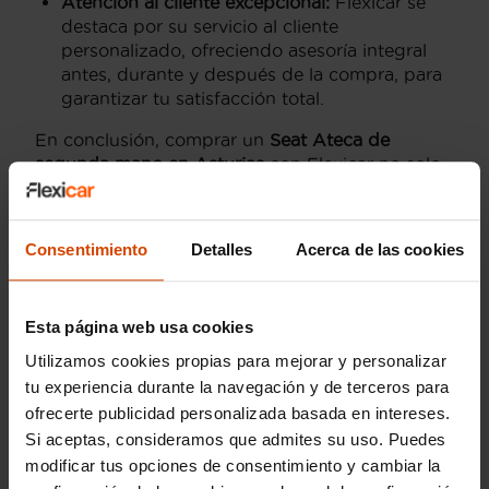
Atención al cliente excepcional:
Flexicar se
destaca por su servicio al cliente
personalizado, ofreciendo asesoría integral
antes, durante y después de la compra, para
garantizar tu satisfacción total.
En conclusión, comprar un
Seat Ateca de
segunda mano en Asturias
con Flexicar no solo
es una elección práctica sino también
estratégica. Obtendrás un vehículo de gran
renombre con todas las garantías de calidad, el
Consentimiento
Detalles
Acerca de las cookies
respaldo de un líder en el sector de coches de
ocasión y un servicio a medida que se adapta a
tus exigencias.
Esta página web usa cookies
Utilizamos cookies propias para mejorar y personalizar
Mejores versiones y
tu experiencia durante la navegación y de terceros para
acabados del SEAT
ofrecerte publicidad personalizada basada en intereses.
Si aceptas, consideramos que admites su uso. Puedes
Ateca en Asturias
modificar tus opciones de consentimiento y cambiar la