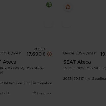
19.690 €
 275 € /mes*
Desde 309 € /mes*
17.690 €
19
T
Ateca
SEAT
Ateca
I 110kW (150CV) DSG St&Sp
1.5 TSI 110kW DSG S&S St
XM
2023
70.517 km
Gasolina
53.114 km
Gasolina
Automática
Langreo
Deducible