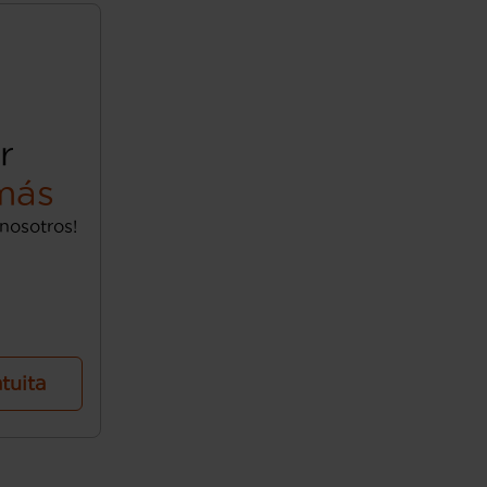
r
más
nosotros!
atuita