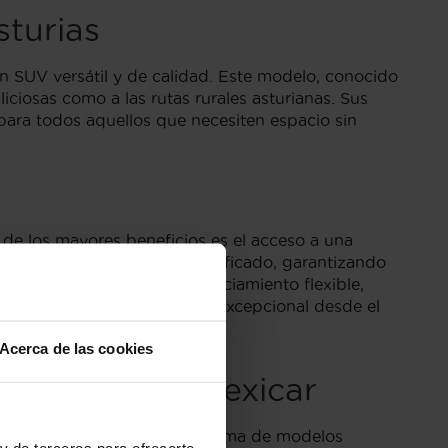
turias
SUV versátil y de calidad. Este modelo, conocido
ciosas como a las rutas rurales asturianas. Sus
para todos aquellos que necesiten espacio sin
 de los mayores beneficios es el acceso a una
pra es transparente y simplificado, garantizando
n puedes disfrutar de financiamiento flexible,
ura que recibirás un servicio excepcional desde el
Acerca de las cookies
sturias con Flexicar
 online muestra una amplia gama de modelos
y de terceros para ofrecerte