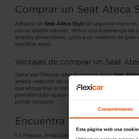
Comprar un Seat Ateca S
Adquirir un
Seat Ateca Style
de segunda mano en As
por su diseño robusto, ofrece una experiencia de c
amplias dimensiones, junto a un maletero de gran 
sacrificar estilo.
Ventajas de comprar un Seat Atec
Optar por Flexicar para la compra de tu
Seat Ateca
amplia selección de vehículos cuidadosamente revi
que encuentres el coche que se adapta perfectamen
permitiéndote ajustar el plan de pago a tu preferen
primer contacto.
Consentimiento
Encuentra tu Seat Ateca 
Esta página web usa cookie
En Flexicar, te facilitamos encontrar el
Seat Ateca S
Utilizamos cookies propias p