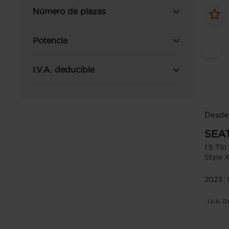
Número de plazas
Potencia
I.V.A. deducible
Desde
SEA
1.5 TS
Style 
2023
I.V.A. 