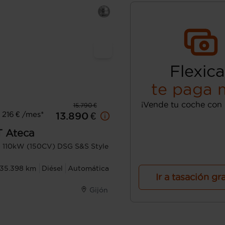
Flexica
te paga 
¡Vende tu coche con 
15.790 €
216 € /mes*
13.890 €
T
Ateca
I 110kW (150CV) DSG S&S Style
135.398 km
Diésel
Automática
Ir a tasación gr
Gijón