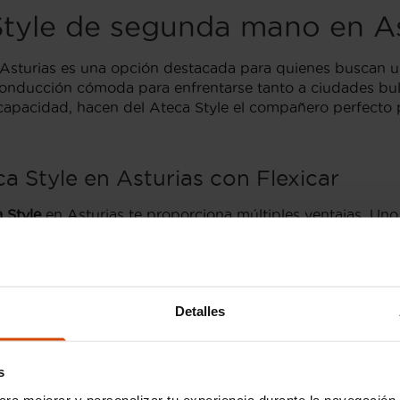
tyle de segunda mano en As
turias es una opción destacada para quienes buscan un 
onducción cómoda para enfrentarse tanto a ciudades bulli
capacidad, hacen del Ateca Style el compañero perfecto 
a Style en Asturias con Flexicar
 Style
en Asturias te proporciona múltiples ventajas. Uno
sados por especialistas. Además, nuestro proceso de com
te a tus necesidades y presupuesto. Con Flexicar, tambié
cia. Nuestra dedicación a la satisfacción del cliente aseg
Detalles
Style de segunda mano en A
s
tyle
de segunda mano ideal en Asturias. Nuestro portal
ara mejorar y personalizar tu experiencia durante la navegación 