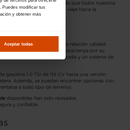
atento a la calidad, asegurando que todos nuestros
. Puedes modificar tus
que más valoras y empieza tu viaje hacia la
ración y obtener más
Aceptar todas
odelo destaca por su excelente relación calidad-
eriores. El Ateca Style se caracteriza por su
l conductor, conectividad avanzada y un sistema de
e gasolina 1.0 TSI de 115 CV hasta una versión
rretera. Además, se pueden encontrar opciones con
entarse a todo tipo de terrenos.
yle
disponibles han sido revisados
gura y confiable.
as