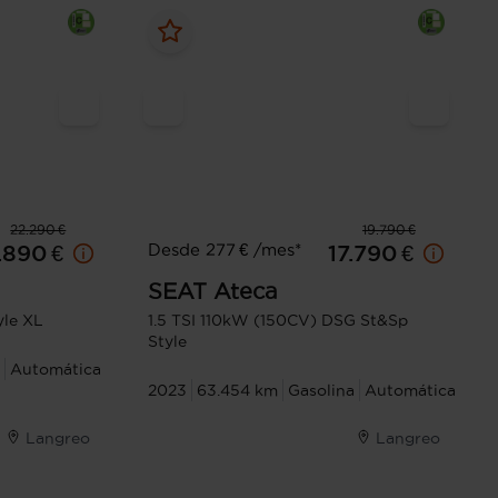
22.290 €
19.790 €
Desde 277 € /mes*
.890 €
17.790 €
SEAT
Ateca
yle XL
1.5 TSI 110kW (150CV) DSG St&Sp
Style
Automática
2023
63.454 km
Gasolina
Automática
Langreo
Langreo