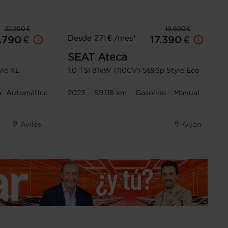
22.390 €
19.690 €
Desde 271 € /mes*
.790 €
17.390 €
SEAT
Ateca
yle XL
1.0 TSI 81kW (110CV) St&Sp Style Eco
a
Automática
2023
59.118 km
Gasolina
Manual
Avilés
Gijón