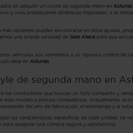
resados en adquirir un coche de segunda mano en
Asturias
os y unas prestaciones dinámicas mejoradas, o el Ateca X
o más recientes pueden encontrarse en otros ajustes, pro
ecemos una amplia variedad de
Seat Ateca
para que encuen
tros vehículos son sometidos a un riguroso control de ca
culo ideal en
Asturias
.
tyle de segunda mano en Ast
re los conductores que buscan un SUV compacto y versát
r este modelo a precios competitivos. Actualmente, el p
pendiendo del año de fabricación, el kilometraje y el esta
egún las características específicas de cada unidad. Se r
 para asegurar una compra segura y satisfactoria.