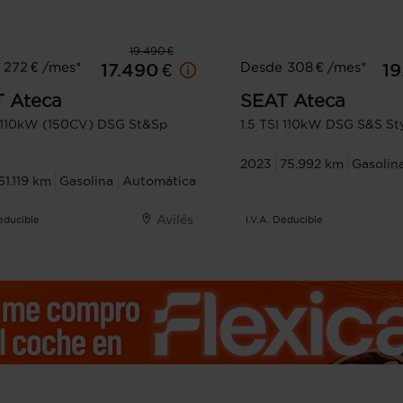
19.490 €
 272 € /mes*
Desde 308 € /mes*
17.490 €
19
T
Ateca
SEAT
Ateca
I 110kW (150CV) DSG St&Sp
1.5 TSI 110kW DSG S&S St
2023
75.992 km
Gasolin
61.119 km
Gasolina
Automática
Avilés
Deducible
I.V.A. Deducible