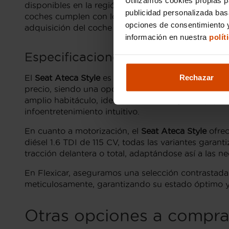
disponibles en la región, todos listos para una p
publicidad personalizada ba
coches cumplen con los más altos estándares. Naveg
opciones de consentimiento y
adquisición del coche perfecto con la tranquilidad 
información en nuestra
polít
Especificaciones del Seat Ateca S
Rechazar
El
Seat Ateca Style
es una de las versiones más 
precio, siendo una opción ideal para quienes busca
amplio habitáculo, ideal para familias, y su equip
infoentretenimiento intuitivo.
En cuanto a motorización, el
Seat Ateca Style
ofrec
diésel 1.6 TDI de 115 CV, todas las variantes gar
tracción delantera o total, adaptándose así a las n
En Flexicar, aseguramos una selección contrastad
meticulosamente, garantizando su estado óptimo y
Otras opciones a comprar