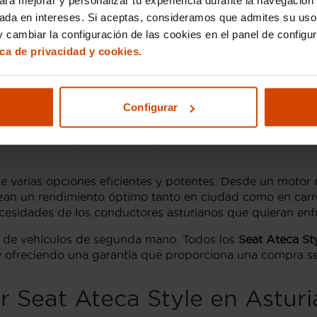
rueba de conducción. Evaluamos cada vehículo con un ojo 
sada en intereses. Si aceptas, consideramos que admites su uso
a por nuestro inventario, selecciona las características 
 cambiar la configuración de las cookies en el panel de configu
que solo Flexicar puede ofrecer.
ica de privacidad y cookies.
tyle en Asturias
Configurar
demandadas dentro del segmento SUV en
Asturias
. Este m
n un coche de segunda mano fiable y con prestaciones sup
amiento tecnológico, que incluye sistemas de asistencia a
e varias opciones eficientes y potentes. Desde un motor d
antizan un rendimiento óptimo tanto en ciudad como en ca
ecesidades de los conductores asturianos que quieran enfr
a de vehículos de segunda mano. Todos los
Seat Ateca St
 ofreciendo una garantía que proporciona una compra se
 Seat Ateca Style en Asturi