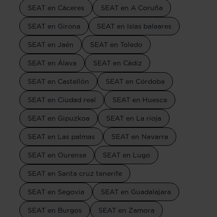
SEAT en Cáceres
SEAT en A Coruña
SEAT en Girona
SEAT en Islas baleares
SEAT en Jaén
SEAT en Toledo
SEAT en Álava
SEAT en Cádiz
SEAT en Castellón
SEAT en Córdoba
SEAT en Ciudad real
SEAT en Huesca
SEAT en Gipuzkoa
SEAT en La rioja
SEAT en Las palmas
SEAT en Navarra
SEAT en Ourense
SEAT en Lugo
SEAT en Santa cruz tenerife
SEAT en Segovia
SEAT en Guadalajara
SEAT en Burgos
SEAT en Zamora