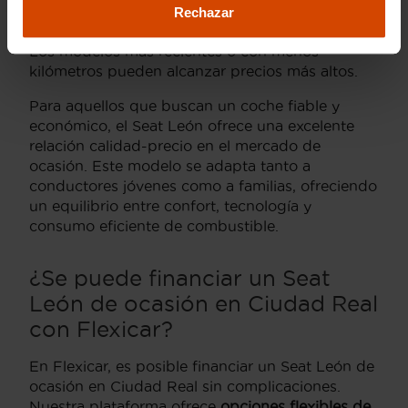
15,000 euros
, dependiendo del año de
Rechazar
fabricación, kilometraje y estado del vehículo.
Los modelos más recientes o con menos
kilómetros pueden alcanzar precios más altos.
Para aquellos que buscan un coche fiable y
económico, el Seat León ofrece una excelente
relación calidad-precio en el mercado de
ocasión. Este modelo se adapta tanto a
conductores jóvenes como a familias, ofreciendo
un equilibrio entre confort, tecnología y
consumo eficiente de combustible.
¿Se puede financiar un Seat
León de ocasión en Ciudad Real
con Flexicar?
En Flexicar, es posible financiar un Seat León de
ocasión en Ciudad Real sin complicaciones.
Nuestra plataforma ofrece
opciones flexibles de