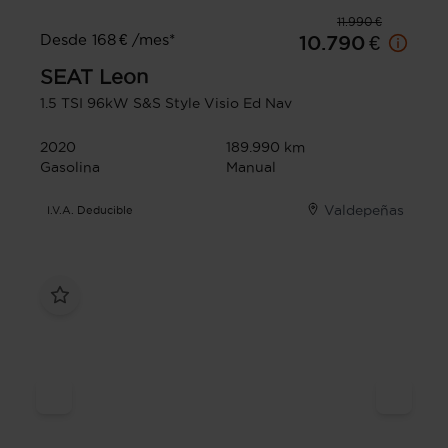
11.990 €
Desde 168 € /mes*
10.790 €
SEAT
Leon
1.5 TSI 96kW S&S Style Visio Ed Nav
2020
189.990 km
Gasolina
Manual
Valdepeñas
I.V.A. Deducible