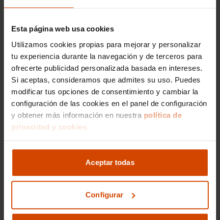
reducciones en el consumo de combustible y
menores emisiones. En Flexicar, todos nuestros
Seat León de segunda mano han sido
Esta página web usa cookies
inspeccionados meticulosamente
para
Utilizamos cookies propias para mejorar y personalizar
asegurarnos de que cada motor funcione a la
tu experiencia durante la navegación y de terceros para
perfección, brindándote la tranquilidad y
ofrecerte publicidad personalizada basada en intereses.
seguridad que mereces.
Si aceptas, consideramos que admites su uso. Puedes
modificar tus opciones de consentimiento y cambiar la
Precio medio de los
configuración de las cookies en el panel de configuración
Seat León de segunda
y obtener más información en nuestra
política de
privacidad y cookies.
mano en Ciudad Real
El Seat León es uno de los modelos más
Aceptar todas
populares en el mercado de coches de segunda
mano gracias a su diseño moderno, eficiencia y
buen rendimiento en carretera. En Ciudad Real,
Configurar
el precio medio para un Seat León de segunda
mano suele situarse alrededor de los
12,000 a