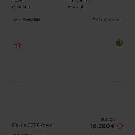
2025
29.704 km
Gasolina
Manual
Ciudad Real
I.V.A. Deducible
18.290 €
Desde 253 € /mes*
16.290 €