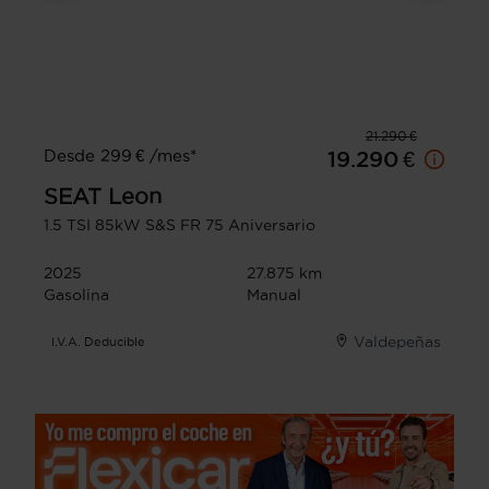
21.290 €
Desde 299 € /mes*
19.290 €
SEAT
Leon
1.5 TSI 85kW S&S FR 75 Aniversario
2025
27.875 km
Gasolina
Manual
Valdepeñas
I.V.A. Deducible