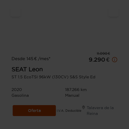
11.090 €
Desde 145 € /mes*
9.290 €
SEAT
Leon
ST 1.5 EcoTSI 96kW (130CV) S&S Style Ed
2020
187.266 km
Gasolina
Manual
Talavera de la
Oferta
I.V.A. Deducible
Reina