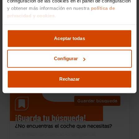
configuración de las cookies en el panel de configuración
y obtener más información en nuestra
política de
privacidad y cookies.
20.390 €
Desde 286 € /mes*
18.390 €
Mini
CLUBMAN
Aceptar todas
Cooper
2020
75.000 km
Configurar
Gasolina
Manual
Alcobendas
Rechazar
Guardar búsqueda
¡Guarda tu búsqueda!
¿No encuentras el coche que necesitas?
Te avisamos cuando lo tengamos.