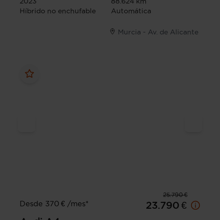
2023
88.624 km
Híbrido no enchufable
Automática
Murcia - Av. de Alicante
25.790 €
Desde 370 € /mes*
23.790 €