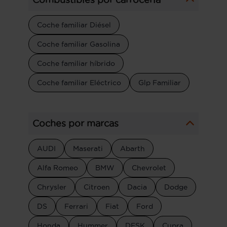
Coche familiar Diésel
Coche familiar Gasolina
Coche familiar híbrido
Coche familiar Eléctrico
Glp Familiar
Coches por marcas
AUDI
Maserati
Abarth
Alfa Romeo
BMW
Chevrolet
Chrysler
Citroen
Dacia
Dodge
DS
Ferrari
Fiat
Ford
Honda
Hummer
DFSK
Cupra