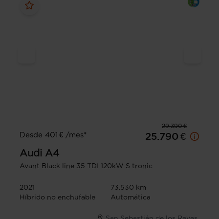
29.390 €
Desde 401 € /mes*
25.790 €
Audi
A4
Avant Black line 35 TDI 120kW S tronic
2021
73.530 km
Híbrido no enchufable
Automática
San Sebastián de los Reyes