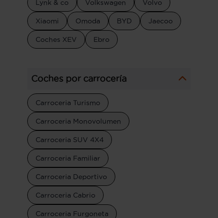
Lynk & co
Volkswagen
Volvo
Xiaomi
Omoda
BYD
Jaecoo
Coches XEV
Ebro
Coches por carrocería
Carroceria Turismo
Carroceria Monovolumen
Carroceria SUV 4X4
Carroceria Familiar
Carroceria Deportivo
Carroceria Cabrio
Carroceria Furgoneta