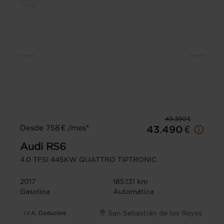
49.390 €
Desde 758 € /mes*
43.490 €
Audi
RS6
4.0 TFSI 445KW QUATTRO TIPTRONIC
2017
185.131 km
Gasolina
Automática
San Sebastián de los Reyes
I.V.A. Deducible