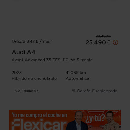
28.490 €
Desde 397 € /mes*
25.490 €
Audi
A4
Avant Advanced 35 TFSI 110kW S tronic
2023
41.089 km
Híbrido no enchufable
Automática
Getafe-Fuenlabrada
I.V.A. Deducible