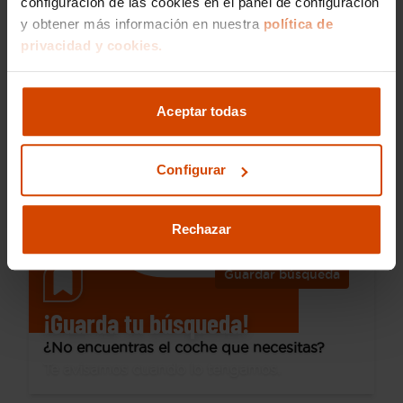
configuración de las cookies en el panel de configuración
y obtener más información en nuestra
política de
22.990 €
privacidad y cookies.
Desde 322 € /mes*
20.690 €
Audi
A4
Aceptar todas
Avant Advanced 35 TDI 120kW S tronic
2021
102.534 km
Híbrido no enchufable
Automática
Configurar
Valladolid
I.V.A. Deducible
Rechazar
Guardar búsqueda
¡Guarda tu búsqueda!
¿No encuentras el coche que necesitas?
Te avisamos cuando lo tengamos.