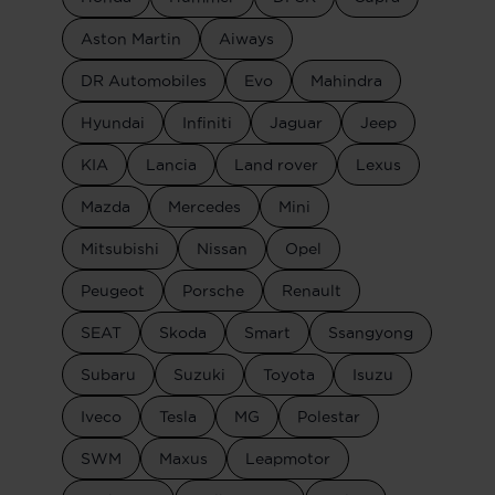
Aston Martin
Aiways
DR Automobiles
Evo
Mahindra
Hyundai
Infiniti
Jaguar
Jeep
KIA
Lancia
Land rover
Lexus
Mazda
Mercedes
Mini
Mitsubishi
Nissan
Opel
Peugeot
Porsche
Renault
SEAT
Skoda
Smart
Ssangyong
Subaru
Suzuki
Toyota
Isuzu
Iveco
Tesla
MG
Polestar
SWM
Maxus
Leapmotor