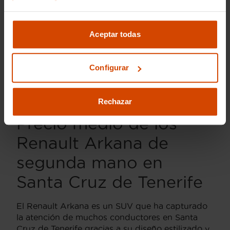
compradores que valoran la eficiencia energética
sin comprometer el rendimiento.
Aceptar todas
En Flexicar, nos enorgullece ofrecer vehículos
que han pasado por rigurosos controles de
calidad, asegurando que cada Renault Arkana
Configurar
de segunda mano cumpla con las expectativas
de nuestros clientes, brindando tranquilidad y
confiabilidad en cada compra.
Rechazar
Precio medio de los
Renault Arkana de
segunda mano en
Santa Cruz de Tenerife
El Renault Arkana es un SUV que ha capturado
la atención de muchos conductores en Santa
Cruz de Tenerife gracias a su diseño estilizado y