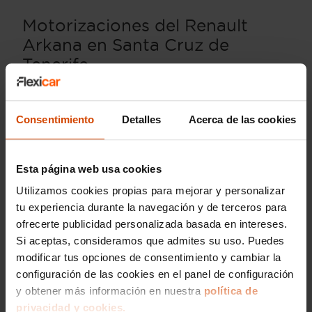
Motorizaciones del Renault
Arkana en Santa Cruz de
Tenerife
El Renault Arkana está disponible con diversas
opciones de motorización que se adaptan a las
Consentimiento
Detalles
Acerca de las cookies
necesidades de cada conductor en Santa Cruz
de Tenerife. Uno de los motores más
demandados es el
TCe 140
, que ofrece un
Esta página web usa cookies
impresionante equilibrio entre potencia y
eficiencia de combustible, ideal para los
Utilizamos cookies propias para mejorar y personalizar
recorridos tanto urbanos como interurbanos.
tu experiencia durante la navegación y de terceros para
ofrecerte publicidad personalizada basada en intereses.
Además, para quienes buscan una opción más
Si aceptas, consideramos que admites su uso. Puedes
sostenible, el Arkana también está disponible en
versión
E-Tech híbrida
, que combina un motor
modificar tus opciones de consentimiento y cambiar la
de gasolina con una motorización eléctrica,
configuración de las cookies en el panel de configuración
reduciendo así las emisiones y el consumo de
y obtener más información en nuestra
política de
combustible. Esta opción es perfecta para los
privacidad y cookies.