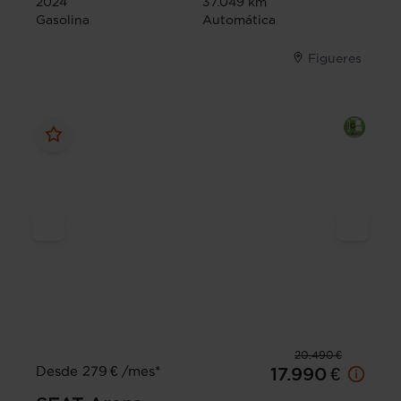
2024
37.049 km
Gasolina
Automática
Figueres
20.490 €
Desde 279 € /mes*
17.990 €