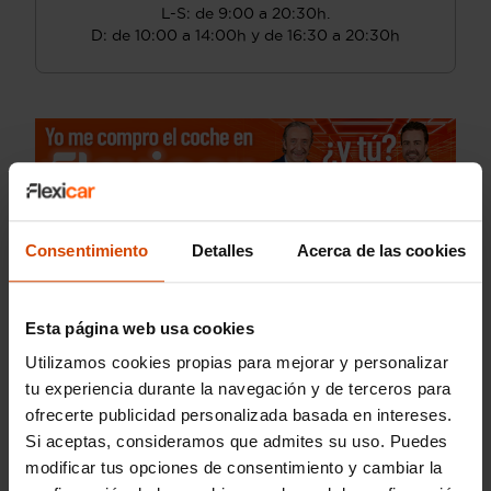
L-S: de 9:00 a 20:30h.
D: de 10:00 a 14:00h y de 16:30 a 20:30h
Consentimiento
Detalles
Acerca de las cookies
Guardar búsqueda
¡Guarda tu búsqueda!
Esta página web usa cookies
¿No encuentras el coche que necesitas?
Utilizamos cookies propias para mejorar y personalizar
Te avisamos cuando lo tengamos.
tu experiencia durante la navegación y de terceros para
ofrecerte publicidad personalizada basada en intereses.
Si aceptas, consideramos que admites su uso. Puedes
modificar tus opciones de consentimiento y cambiar la