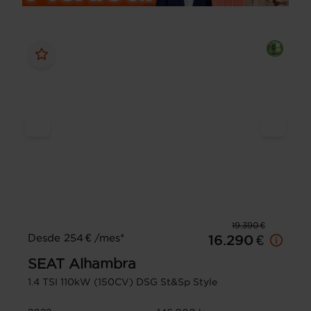
19.390 €
Desde 254 € /mes*
16.290 €
SEAT
Alhambra
1.4 TSI 110kW (150CV) DSG St&Sp Style