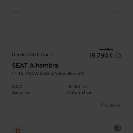
18.790 €
Desde 246 € /mes*
15.790 €
SEAT
Alhambra
1.4 TSI 110kW DSG S/S Excellen GO
2022
164.151 km
Gasolina
Automática
Oviedo