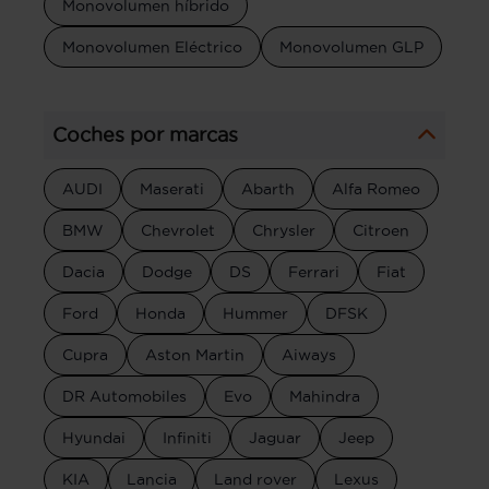
Monovolumen híbrido
Monovolumen Eléctrico
Monovolumen GLP
Coches por marcas
AUDI
Maserati
Abarth
Alfa Romeo
BMW
Chevrolet
Chrysler
Citroen
Dacia
Dodge
DS
Ferrari
Fiat
Ford
Honda
Hummer
DFSK
Cupra
Aston Martin
Aiways
DR Automobiles
Evo
Mahindra
Hyundai
Infiniti
Jaguar
Jeep
KIA
Lancia
Land rover
Lexus