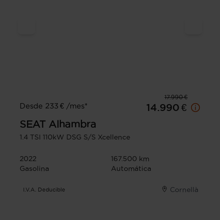
17.990 €
Desde 233 € /mes*
14.990 €
SEAT
Alhambra
1.4 TSI 110kW DSG S/S Xcellence
2022
167.500 km
Gasolina
Automática
Cornellà
I.V.A. Deducible