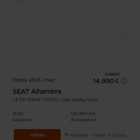
17.280 €
Desde 233 € /mes*
14.990 €
SEAT
Alhambra
1.4 TSI 110kW (150CV) DSG St&Sp Style
2022
143.460 km
Gasolina
Automática
Oferta
Alicante - Carrer d´Ocaña