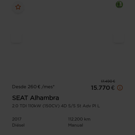
17.490 €
Desde 260 € /mes*
15.770 €
SEAT
Alhambra
2.0 TDI 110kW (150CV) 4D S/S St Adv Pl L
2017
112.200 km
Diésel
Manual