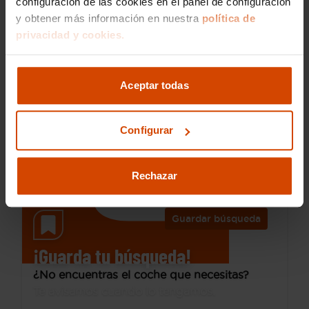
configuración de las cookies en el panel de configuración
y obtener más información en nuestra
política de
privacidad y cookies.
16.990 €
Desde 261 € /mes*
14.790 €
SEAT
Alhambra
Aceptar todas
2.0 TDI 110kW (150CV) 4D S/S St Adv Pl L
2016
137.000 km
Configurar
Diésel
Manual
Zaragoza - Venta del Olivar
Rechazar
Guardar búsqueda
¡Guarda tu búsqueda!
¿No encuentras el coche que necesitas?
Te avisamos cuando lo tengamos.