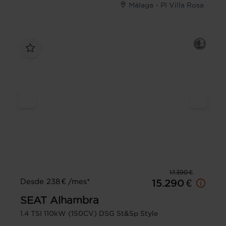
Málaga - PI Villa Rosa
17.390 €
Desde 238 € /mes*
15.290 €
SEAT
Alhambra
1.4 TSI 110kW (150CV) DSG St&Sp Style