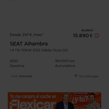
18.290 €
Desde 247 € /mes*
15.890 €
SEAT
Alhambra
1.4 TSI 110kW DSG St&Sp Style GO
2022
164.000 km
Gasolina
Automática
Torrelavega
I.V.A. Deducible