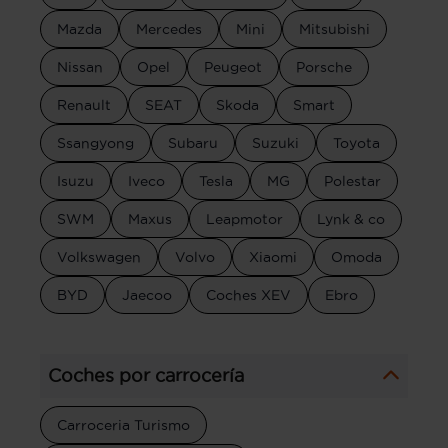
Mazda
Mercedes
Mini
Mitsubishi
Nissan
Opel
Peugeot
Porsche
Renault
SEAT
Skoda
Smart
Ssangyong
Subaru
Suzuki
Toyota
Isuzu
Iveco
Tesla
MG
Polestar
SWM
Maxus
Leapmotor
Lynk & co
Volkswagen
Volvo
Xiaomi
Omoda
BYD
Jaecoo
Coches XEV
Ebro
Coches por carrocería
Carroceria Turismo