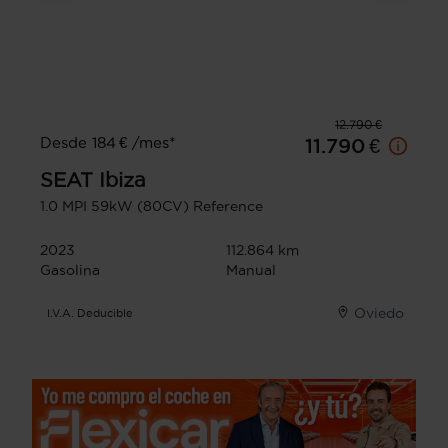
12.790 €
Desde 184 € /mes*
11.790 €
SEAT
Ibiza
1.0 MPI 59kW (80CV) Reference
2023
112.864 km
Gasolina
Manual
Oviedo
I.V.A. Deducible