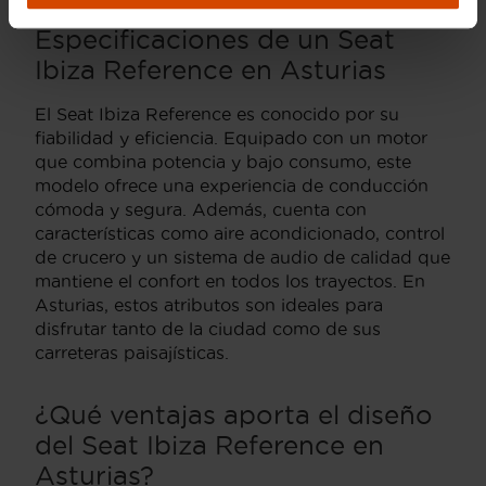
Especificaciones de un Seat
Ibiza Reference en Asturias
El Seat Ibiza Reference es conocido por su
fiabilidad y eficiencia. Equipado con un motor
que combina potencia y bajo consumo, este
modelo ofrece una experiencia de conducción
cómoda y segura. Además, cuenta con
características como aire acondicionado, control
de crucero y un sistema de audio de calidad que
mantiene el confort en todos los trayectos. En
Asturias, estos atributos son ideales para
disfrutar tanto de la ciudad como de sus
carreteras paisajísticas.
¿Qué ventajas aporta el diseño
del Seat Ibiza Reference en
Asturias?