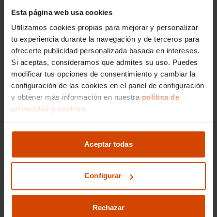
Reference de segunda
Esta página web usa cookies
Utilizamos cookies propias para mejorar y personalizar
mano en Asturias
tu experiencia durante la navegación y de terceros para
ofrecerte publicidad personalizada basada en intereses.
¿Qué debo tener en cuenta al
Si aceptas, consideramos que admites su uso. Puedes
modificar tus opciones de consentimiento y cambiar la
elegir un Seat Ibiza Reference
configuración de las cookies en el panel de configuración
en Asturias?
y obtener más información en nuestra
política de
privacidad y cookies.
Al elegir un Seat Ibiza Reference de segunda
mano en Asturias, es importante considerar el
historial de mantenimiento del vehículo, su
kilometraje y el estado general tanto del interior
Aceptar todas
como del exterior del coche. Verificar si el
vehículo ha tenido algún accidente y comprobar
la documentación es esencial para evitar
Configurar
sorpresas. En Flexicar, garantizamos que cada
Seat Ibiza Reference ha pasado por rigurosas
inspecciones para asegurar su calidad.
Rechazar