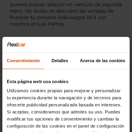
quienes buscan adquirir un vehículo de segunda
mano. No dudes en descubrir las ventajas de
financiar tu próximo Volkswagen ID.4 con
nosotros en Las Palmas.
Versiones del modelo
Consentimiento
Detalles
Acerca de las cookies
Volkswagen Id4 Pro
Volkswagen Id4 Pure
Esta página web usa cookies
Utilizamos cookies propias para mejorar y personalizar
Modelos por provincia
tu experiencia durante la navegación y de terceros para
ofrecerte publicidad personalizada basada en intereses.
Volkswagen Polo en Las palmas
Si aceptas, consideramos que admites su uso. Puedes
Volkswagen T-Cross en Las palmas
modificar tus opciones de consentimiento y cambiar la
configuración de las cookies en el panel de configuración
Volkswagen T-Roc en Las palmas