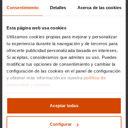
rendimiento dinámico y un diseño compacto,
Consentimiento
Detalles
Acerca de las cookies
mientras que el
Fiat 500
destaca por su estilo
personalizable y eficiencia urbana. En
Flexicar
podrás encontrar ambos modelos junto al
Esta página web usa cookies
Beetle, lo que te permitirá evaluar y decidir cuál
se adapta mejor a tus preferencias.
Utilizamos cookies propias para mejorar y personalizar
tu experiencia durante la navegación y de terceros para
Preguntas frecuentes
ofrecerte publicidad personalizada basada en intereses.
Si aceptas, consideramos que admites su uso. Puedes
del
Volkswagen Beetle
modificar tus opciones de consentimiento y cambiar la
configuración de las cookies en el panel de configuración
de segunda mano
y obtener más información en nuestra
política de
privacidad y cookies.
¿El
Volkswagen Beetle
es un
buen coche de segunda mano?
Aceptar todas
El
Volkswagen Beetle
es un automóvil icónico
que combina estilo retro y funcionalidad
Configurar
moderna, lo que lo convierte en una opción