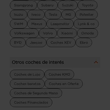
Ssangyong
Subaru
Suzuki
Toyota
Isuzu
Iveco
Tesla
MG
Polestar
SWM
Maxus
Leapmotor
Lynk & co
Volkswagen
Volvo
Xiaomi
Omoda
BYD
Jaecoo
Coches XEV
Ebro
Otros coches de interés
Coches de Lujo
Coches KM0
Coches baratos
Coches en Oferta
Coches de Segunda Mano
Coches Financiados