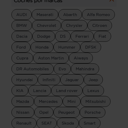
Coches por marcas
AUDI
Maserati
Abarth
Alfa Romeo
BMW
Chevrolet
Chrysler
Citroen
Dacia
Dodge
DS
Ferrari
Fiat
Ford
Honda
Hummer
DFSK
Cupra
Aston Martin
Aiways
DR Automobiles
Evo
Mahindra
Hyundai
Infiniti
Jaguar
Jeep
KIA
Lancia
Land rover
Lexus
Mazda
Mercedes
Mini
Mitsubishi
Nissan
Opel
Peugeot
Porsche
Renault
SEAT
Skoda
Smart