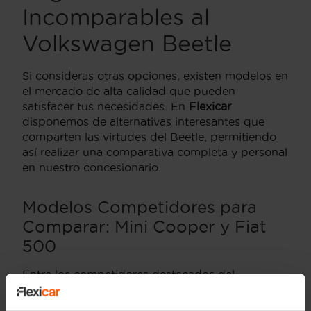
Incomparables al
Volkswagen Beetle
Si consideras otras opciones, existen modelos en
el mercado de alta calidad que pueden
satisfacer tus necesidades. En
Flexicar
disponemos de alternativas interesantes que
comparten las virtudes del Beetle, permitiendo
así realizar una comparativa completa y personal
en nuestro concesionario.
Modelos Competidores para
Comparar:
Mini Cooper
y
Fiat
500
Entre los competidores destacados del
Volkswagen Beetle
se encuentran el
Mini Cooper
y el
Fiat 500
. El
Mini Cooper
ofrece un