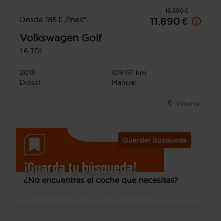
13.390 €
Desde 185 € /mes*
11.890 €
Volkswagen
Golf
1.6 TDI
2018
109.151 km
Diésel
Manual
Vitoria
Guardar búsqueda
¡Guarda tu búsqueda!
¿No encuentras el coche que necesitas?
Te avisamos cuando lo tengamos.