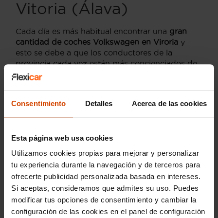
Vitoria (Álava)
Cada día es más habitual encontrar una
gran
cantidad de coches Volkswagen en Viroria
y
esto se debe a que los conductores de la
provincia cada vez están más concienciados de
las ventajas que nos aporta conducir un
coche
Volkswagen en Vitoria.
Si tu también quieres formar parte de este
Consentimiento
Detalles
Acerca de las cookies
selecto club de conductores que disfrutan de un
coche Volkswagen en Vitoria,
no lo dudes más y
ven a conocernos.
Esta página web usa cookies
Utilizamos cookies propias para mejorar y personalizar
tu experiencia durante la navegación y de terceros para
ofrecerte publicidad personalizada basada en intereses.
Marca por provincia
Si aceptas, consideramos que admites su uso. Puedes
modificar tus opciones de consentimiento y cambiar la
Volkswagen en Alicante
configuración de las cookies en el panel de configuración