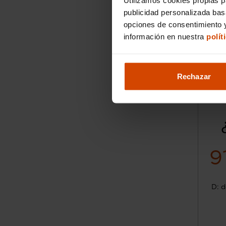
publicidad personalizada ba
opciones de consentimiento y
información en nuestra
polít
Rechazar
9
D: d