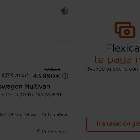
Flexica
te paga 
¡Vende tu coche con 
47.990 €
 687 € /mes*
43.990 €
swagen
Multivan
m Corto 2.0 TDI 150kW BMT
127.179 km
Diésel
Automática
Ir a tasación gr
Pontevedra