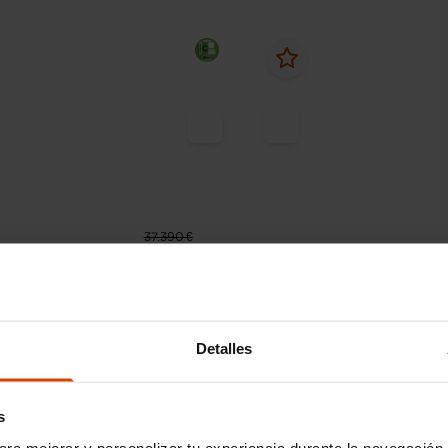
37.390 €
 535 € /mes*
Desde 498 € /mes*
34.390 €
31
swagen
Multivan
Volkswagen
Multi
m Corto 2.0 TDI 110kW BMT
Outdoor Corto 2.0 TDI 1
BMT
Detalles
138.765 km
Diésel
Automática
2019
77.375 km
Diése
s
Quart de Poblet
ara mejorar y personalizar tu experiencia durante la navegación 