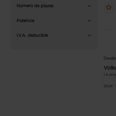
Número de plazas
Potencia
I.V.A. deducible
Desde 
Volk
1.4 eH
2024