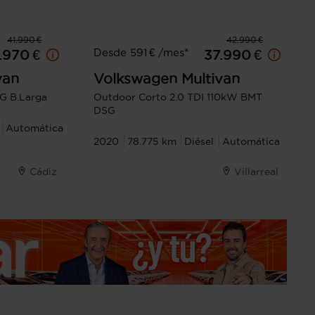
41.990 €
42.990 €
Desde 591 € /mes*
.970 €
37.990 €
van
Volkswagen
Multivan
G B.Larga
Outdoor Corto 2.0 TDI 110kW BMT
DSG
Automática
2020
78.775 km
Diésel
Automática
Cádiz
Villarreal