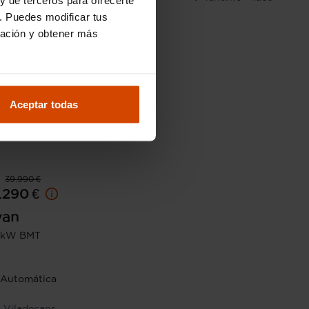
. Puedes modificar tus
ración y obtener más
Aceptar todas
39.990 €
.290 €
van
10kW BMT
Automática
Viladecans