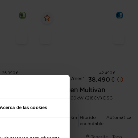
36.990 €
42.490 €
Desde 599 € /mes*
.990 €
38.490 €
van
Volkswagen
Multivan
10kW (150CV)
PHEV 1.4 TSI 160kW (218CV) DSG
B.Corta
Acerca de las cookies
l
Manual
2023
43.584 km
Híbrido
Automática
enchufable
Lleida
Tenerife - Taco
y de terceros para ofrecerte