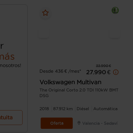
r
más
nosotros!
33.990 €
Desde 436 € /mes*
27.990 €
Volkswagen
Multivan
The Original Corto 2.0 TDI 110kW BMT
DSG
2018
87.912 km
Diésel
Automática
atuita
Oferta
Valencia - Sedaví