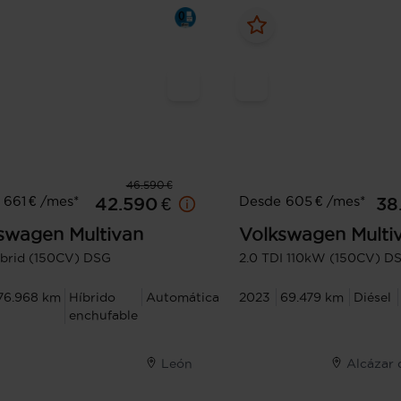
46.590 €
661 € /mes*
Desde 605 € /mes*
42.590 €
38
swagen
Multivan
Volkswagen
Multi
ybrid (150CV) DSG
2.0 TDI 110kW (150CV) DS
76.968 km
Híbrido
Automática
2023
69.479 km
Diésel
enchufable
León
Alcázar 