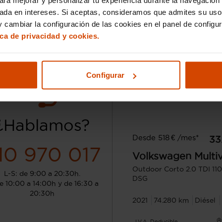
sada en intereses. Si aceptas, consideramos que admites su uso
 cambiar la configuración de las cookies en el panel de configu
ica de privacidad y cookies.
Configurar
¿Hablamos?
Desde 518 € /mes*
33
10 970 017
Volkswagen
Multi
Outdoor Corto 2.0 TDI 1
L-S: de 9:00 a 20:30h.
DSG
e 10:00 a 14:00h y de 16:30 a
20:30h
2021
74.280 km
Diésel
I.V.A. Deducible