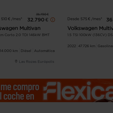
35.790 €
510 € /mes*
Desde 575 € /mes*
32.790 €
36
swagen
Multivan
Volkswagen
Multi
m Corto 2.0 TDI 146kW BMT
1.5 TSI 100kW (136CV) DS
2022
47.726 km
Gasolina
114.000 km
Diésel
Automática
Las Rozas Európolis