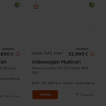
42.890 €
38.490 €
Desde 514 € /mes*
.890 €
32.990 €
van
Volkswagen
Multivan
G B.Corta
Premium Corto 2.0 TDI 110kW BMT
DSG
Automática
2019
130.000 km
Diésel
Automática
Oferta
Figueres
de San Juan