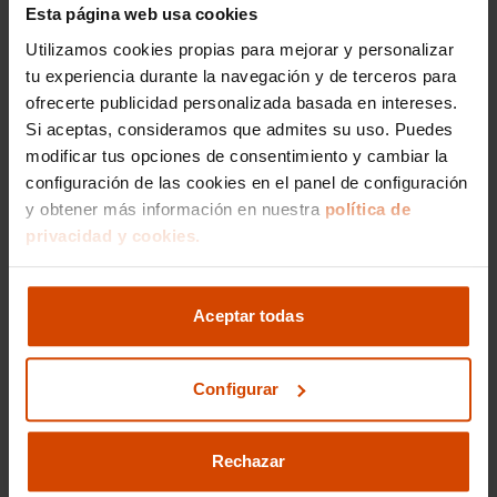
Esta página web usa cookies
Utilizamos cookies propias para mejorar y personalizar
Volkswagen en
tu experiencia durante la navegación y de terceros para
Valladolid
ofrecerte publicidad personalizada basada en intereses.
Si aceptas, consideramos que admites su uso. Puedes
modificar tus opciones de consentimiento y cambiar la
Valladolid tiene una importante red de carreteras
configuración de las cookies en el panel de configuración
con las que desplazarse por sus pueblos y
y obtener más información en nuestra
política de
ciudades de gran interés turístico. En cuanto al
privacidad y cookies.
parque móvil en el año 2019 circulaban un total
Volkswagen
de 269.418. De la marca
Aceptar todas
102 nuevos
se matricularon
vehículos
y se cambiaron de titularidad
Configurar
hasta 24.283. Por lo que en encontrarás
coches de
numerosos
Rechazar
segunda mano en