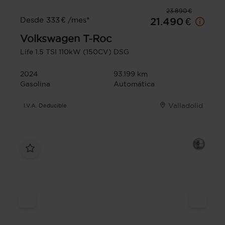
23.890 €
Desde 333 € /mes*
21.490 €
Volkswagen
T-Roc
Life 1.5 TSI 110kW (150CV) DSG
2024
93.199 km
Gasolina
Automática
Valladolid
I.V.A. Deducible