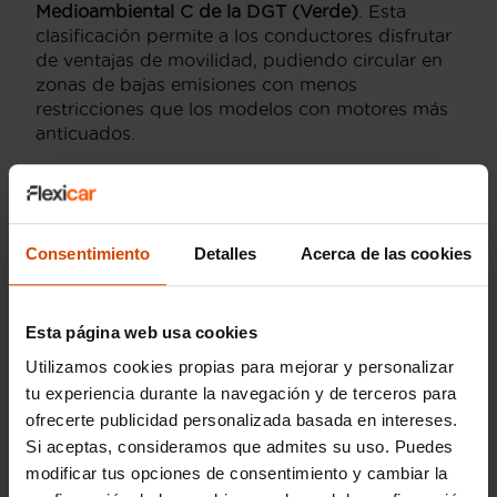
Medioambiental C de la DGT (Verde)
. Esta
clasificación permite a los conductores disfrutar
de ventajas de movilidad, pudiendo circular en
zonas de bajas emisiones con menos
restricciones que los modelos con motores más
anticuados.
Acabados y
Equipamiento que No
Consentimiento
Detalles
Acerca de las cookies
Deberías Pasar por Alto
Esta página web usa cookies
El
Volkswagen Scirocco
ofrece niveles de
acabado atractivos como el
Sport
y el
GTS
, cada
Utilizamos cookies propias para mejorar y personalizar
uno con su propio conjunto de características de
tu experiencia durante la navegación y de terceros para
diseño. Actualmente, en
Flexicar
nos
ofrecerte publicidad personalizada basada en intereses.
aseguramos de que cada Scirocco llegue con su
Si aceptas, consideramos que admites su uso. Puedes
equipamiento en perfecto estado.
modificar tus opciones de consentimiento y cambiar la