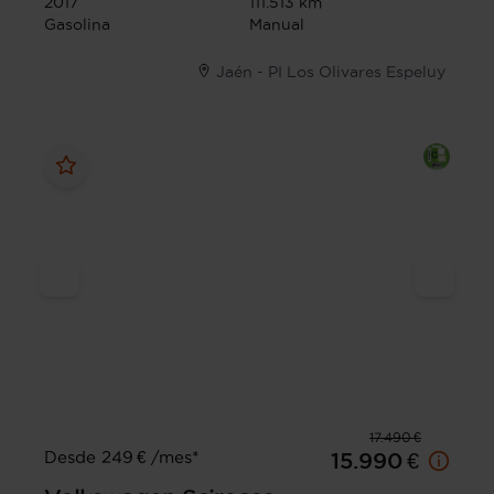
2017
111.513 km
Gasolina
Manual
Jaén - PI Los Olivares Espeluy
17.490 €
Desde 249 € /mes*
15.990 €