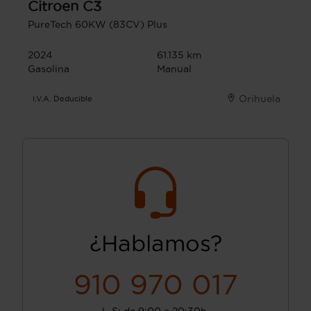
Citroen
C3
PureTech 60KW (83CV) Plus
2024
61.135 km
Gasolina
Manual
Orihuela
I.V.A. Deducible
¿Hablamos?
910 970 017