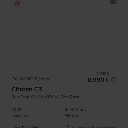
9.990 €
Desde 140 € /mes*
8.990 €
Citroen
C3
PureTech 60KW (83CV) Feel Pack
2022
64.540 km
Gasolina
Manual
Alicante - Florida Baja
I.V.A. Deducible