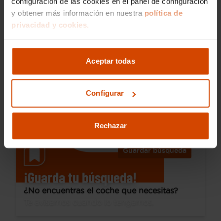
configuración de las cookies en el panel de configuración
y obtener más información en nuestra
política de
11.490 €
privacidad y cookies.
Desde 155 € /mes*
9.990 €
Citroen
C3
Aceptar todas
PureTech 60KW (83CV) Max
2024
60.251 km
Gasolina
Manual
Configurar
Elche - Avenida de Alicante
I.V.A. Deducible
Rechazar
Guardar búsqueda
¡Guarda tu búsqueda!
¿No encuentras el coche que necesitas?
Te avisamos cuando lo tengamos.