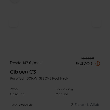
10.990 €
Desde 147 € /mes*
9.470 €
Citroen
C3
PureTech 60KW (83CV) Feel Pack
2022
55.725 km
Gasolina
Manual
Elche - L'Aljub
I.V.A. Deducible