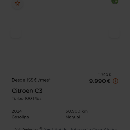
11.790 €
Desde 155 € /mes*
9.990 €
Citroen
C3
Turbo 100 Plus
2024
50.900 km
Gasolina
Manual
Sant Boi de Llobregat - Osca Alguer
I.V.A. Deducible