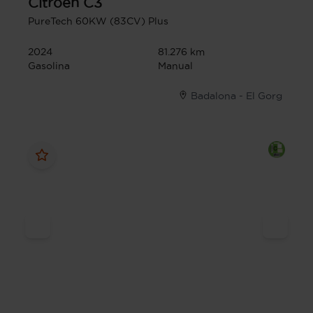
Citroen
C3
PureTech 60KW (83CV) Plus
2024
81.276 km
Gasolina
Manual
Badalona - El Gorg