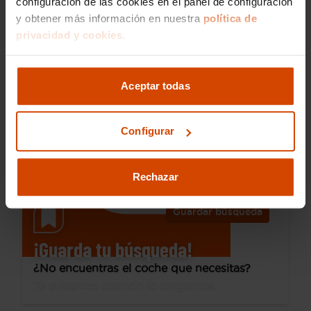
configuración de las cookies en el panel de configuración
y obtener más información en nuestra
política de
15.790 €
privacidad y cookies.
Desde 215 € /mes*
13.790 €
Citroen
C4
Aceptar todas
PureTech 130 S&S EAT8 Feel Pack
2023
80.000 km
Gasolina
Automática
Configurar
Viladecans
Rechazar
Guardar búsqueda
¡Guarda tu búsqueda!
¿No encuentras el coche que necesitas?
Te avisamos cuando lo tengamos.