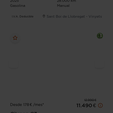
2025
28.000 km
Gasolina
Manual
Sant Boi de Llobregat - Vinyets
I.V.A. Deducible
12.990 €
Desde 178 € /mes*
11.490 €