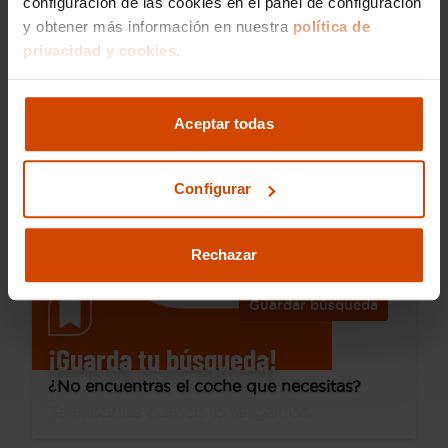
configuración de las cookies en el panel de configuración
y obtener más información en nuestra
política de
privacidad y cookies.
Desde 93 € /mes*
5.990 €
Citroen
C4 Cactus
Aceptar todas
PureTech 60KW (82CV) S&S ETG Feel
2017
101.349 km
Gasolina
Automática
Configurar
Tenerife Norte
Rechazar
Guardar búsqueda
¡Guarda tu búsqueda!
¿No encuentras el coche que necesitas?
Te avisamos cuando lo tengamos.