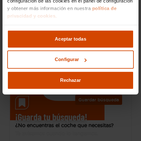
configuración de las cookies en el panel de configuración
y obtener más información en nuestra
política de
privacidad y cookies.
10.990 €
Desde 165 € /mes*
9.990 €
Citroen
Grand C4 Picasso
Aceptar todas
PureTech 96KW (130CV) S&S 6v EAT6 Feel
2017
134.863 km
Configurar
Gasolina
Automática
Armilla
Rechazar
Guardar búsqueda
¡Guarda tu búsqueda!
¿No encuentras el coche que necesitas?
Te avisamos cuando lo tengamos.