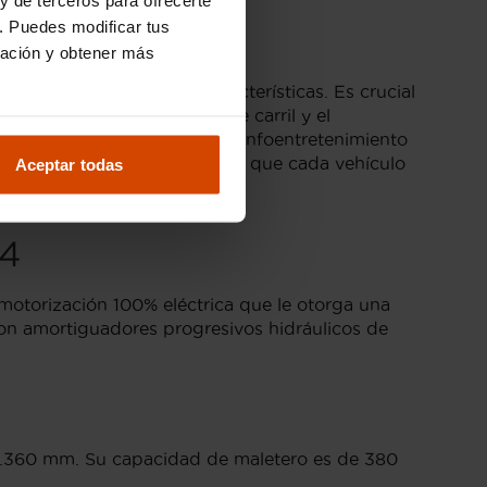
. Puedes modificar tus
ración y obtener más
 su propio conjunto de características. Es crucial
o, advertencia de cambio de carril y el
alefactables y el sistema de infoentretenimiento
a bordo. En Flexicar, cuidamos que cada vehículo
Aceptar todas
C4
motorización 100% eléctrica que le otorga una
on amortiguadores progresivos hidráulicos de
 4.360 mm. Su capacidad de maletero es de 380