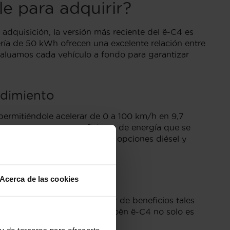
e para adquirir?
adquisición, la versión más reciente del ë-C4 es
ría de 50 kWh ofrecen una excelente relación entre
valuamos cada vehículo a fondo para garantizar
ndimiento
permitiéndole acelerar de 0 a 100 km/h en 9,7
se por un consumo eficiente de energía que se
especto a las tradicionales opciones diésel y
C4
Acerca de las cookies
DGT. Esto le permite disfrutar de beneficios tales
as reguladas. Adquirir un Citroën ë-C4 no solo es
y de terceros para ofrecerte