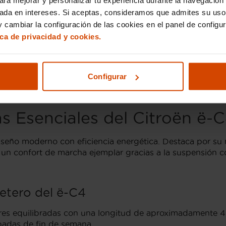
sada en intereses. Si aceptas, consideramos que admites su uso
l en el Citroën ë-C4
 cambiar la configuración de las cookies en el panel de configu
ica de privacidad y cookies.
ado, entre los que destacan el Feel y Shine, cada uno con
tencia al conductor como el control de crucero adaptativ
entos como el climatizador bizona, asientos delanteros c
icas que mejoran la experiencia de conducción y confort 
Configurar
 nuestro catálogo.
as Esenciales del Citroën ë-
seño moderno con eficiencia energética. Destaca por su 
un confort de marcha ejemplar gracias a la suspensión c
etero del ë-C4
ores equilibradas con una longitud de aproximadamente
capadas de fin de semana.