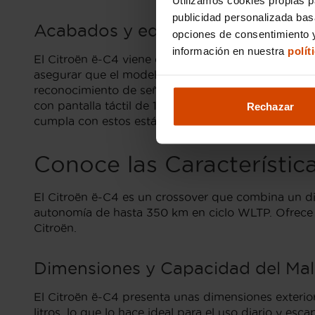
publicidad personalizada ba
Acabados y equipamiento esencia
opciones de consentimiento y
información en nuestra
polít
El Citroën ë-C4 viene en diferentes niveles de acab
asegurar que el modelo cuente con sistemas de asis
reconocimiento de señales de tráfico. Además, elem
con pantalla táctil de 10 pulgadas son característ
Rechazar
cumpla con estos estándares antes de ofrecerlo en
Conoce las Característic
El Citroën ë-C4 es un crossover que combina un di
autonomía de hasta 350 km en ciclo WLTP. Ofrece 
Citroën.
Dimensiones y Capacidad del Mal
El Citroën ë-C4 presenta unas dimensiones exteri
litros, lo que lo hace ideal para el uso diario y es