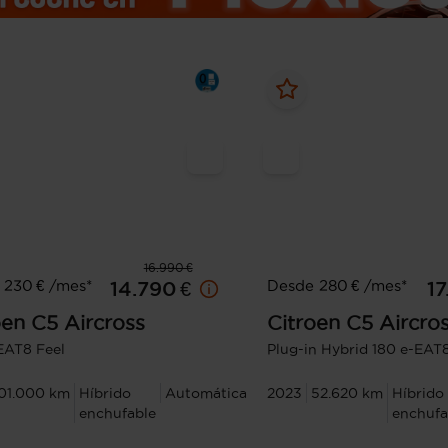
16.990 €
 230 € /mes*
Desde 280 € /mes*
14.790 €
17
oen
C5 Aircross
Citroen
C5 Aircro
EAT8 Feel
Plug-in Hybrid 180 e-EAT
01.000 km
Híbrido
Automática
2023
52.620 km
Híbrido
enchufable
enchufa