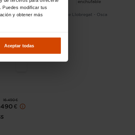
ble
enchufable
. Puedes modificar tus
ración y obtener más
- Osca
Sant Boi de Llobregat - Osca
Alguer
Aceptar todas
16.490 €
.490 €
ss