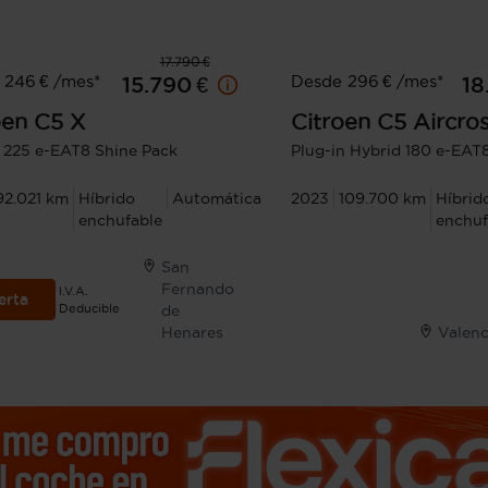
17.790 €
 246 € /mes*
Desde 296 € /mes*
15.790 €
18
oen
C5 X
Citroen
C5 Aircro
 225 e-EAT8 Shine Pack
Plug-in Hybrid 180 e-EAT8
92.021 km
Híbrido
Automática
2023
109.700 km
Híbrid
enchufable
enchuf
San
Fernando
I.V.A.
erta
Deducible
de
Henares
Valenc