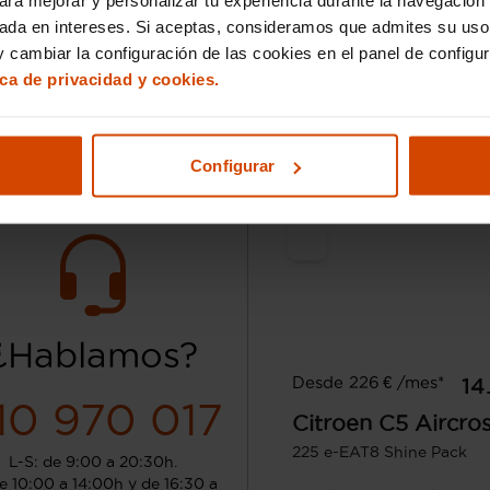
enchufable
enchufa
sada en intereses. Si aceptas, consideramos que admites su uso
 cambiar la configuración de las cookies en el panel de configu
Sant Boi de Llobregat 
Green Madrid
Alguer
ica de privacidad y cookies.
Configurar
¿Hablamos?
Desde 226 € /mes*
14
10 970 017
Citroen
C5 Aircro
225 e-EAT8 Shine Pack
L-S: de 9:00 a 20:30h.
e 10:00 a 14:00h y de 16:30 a