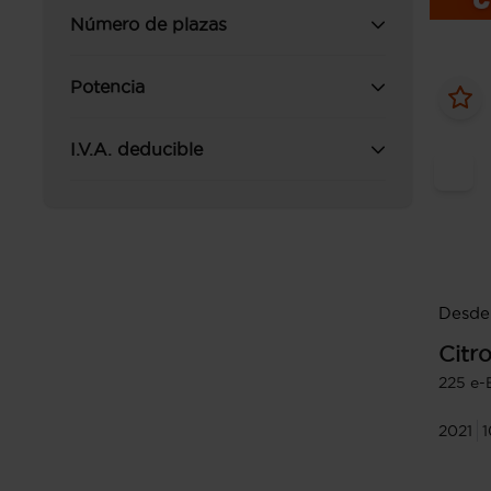
Número de plazas
Potencia
I.V.A. deducible
Desde
Citr
225 e-
2021
1