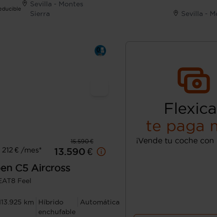
Sevilla - Montes
Deducible
Sierra
Sevilla - 
Flexica
te paga 
¡Vende tu coche con 
15.590 €
212 € /mes*
13.590 €
oen
C5 Aircross
EAT8 Feel
113.925 km
Híbrido
Automática
enchufable