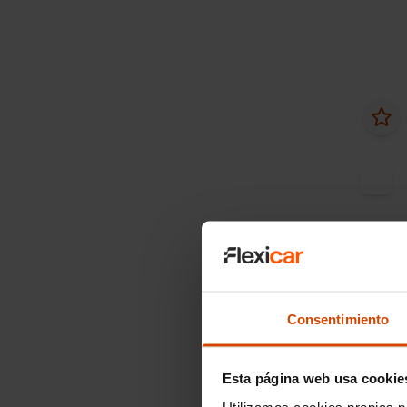
Desde 
Consentimiento
Citr
225 e-
Esta página web usa cookie
2023
Utilizamos cookies propias p