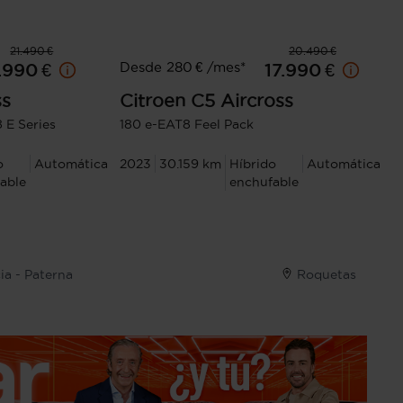
21.490 €
20.490 €
Desde 280 € /mes*
.990 €
17.990 €
ss
Citroen
C5 Aircross
 E Series
180 e-EAT8 Feel Pack
o
Automática
2023
30.159 km
Híbrido
Automática
able
enchufable
ia - Paterna
Roquetas