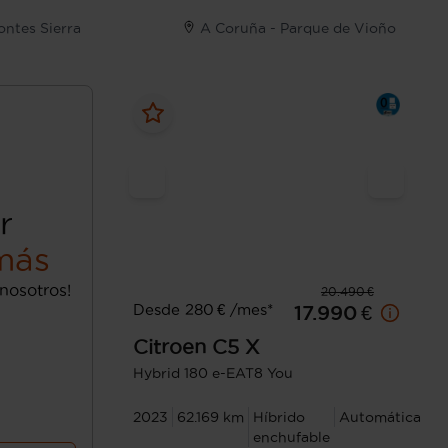
Montes Sierra
A Coruña - Parque de Vioño
r
más
nosotros!
20.490 €
Desde 280 € /mes*
17.990 €
Citroen
C5 X
Hybrid 180 e-EAT8 You
2023
62.169 km
Híbrido
Automática
enchufable