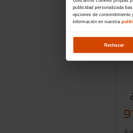
publicidad personalizada ba
opciones de consentimiento y
información en nuestra
polít
Rechazar
9
D: d