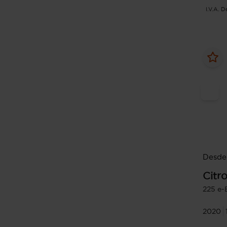
I.V.A. 
Desde 
Citr
225 e-
2020