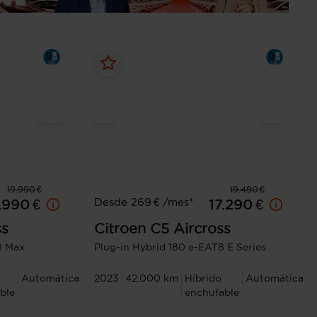
19.990 €
19.490 €
Desde 269 € /mes*
.990 €
17.290 €
ss
Citroen
C5 Aircross
8 Max
Plug-in Hybrid 180 e-EAT8 E Series
Automática
2023
42.000 km
Híbrido
Automática
ble
enchufable