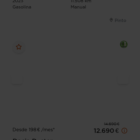
2023
11.508 km
Gasolina
Manual
Pinto
14.690 €
Desde 198 € /mes*
12.690 €