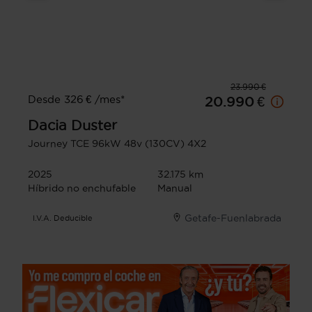
23.990 €
Desde 326 € /mes*
20.990 €
Dacia
Duster
Journey TCE 96kW 48v (130CV) 4X2
2025
32.175 km
Híbrido no enchufable
Manual
Getafe-Fuenlabrada
I.V.A. Deducible