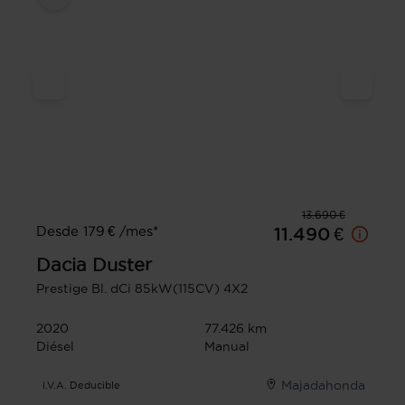
13.690 €
Desde 179 € /mes*
11.490 €
Dacia
Duster
Prestige Bl. dCi 85kW(115CV) 4X2
2020
77.426 km
Diésel
Manual
Majadahonda
I.V.A. Deducible