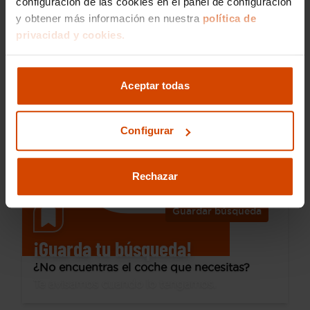
configuración de las cookies en el panel de configuración
y obtener más información en nuestra
política de
24.990 €
privacidad y cookies.
Desde 349 € /mes*
22.490 €
Dacia
Duster
Aceptar todas
Extreme TCE 96kW 48v (130CV) 4X2
2025
10.263 km
Híbrido no enchufable
Manual
Configurar
Móstoles - Los Rosales
I.V.A. Deducible
Rechazar
Guardar búsqueda
¡Guarda tu búsqueda!
¿No encuentras el coche que necesitas?
Te avisamos cuando lo tengamos.