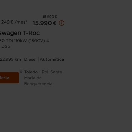
18.590 €
 249 € /mes*
15.990 €
swagen
T-Roc
2.0 TDI 110kW (150CV) 4
n DSG
122.995 km
Diésel
Automática
Toledo - Pol. Santa
ferta
María de
Benquerencia