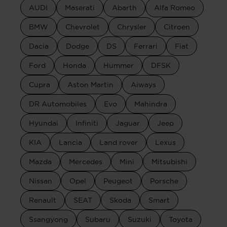
AUDI
Maserati
Abarth
Alfa Romeo
BMW
Chevrolet
Chrysler
Citroen
Dacia
Dodge
DS
Ferrari
Fiat
Ford
Honda
Hummer
DFSK
Cupra
Aston Martin
Aiways
DR Automobiles
Evo
Mahindra
Hyundai
Infiniti
Jaguar
Jeep
KIA
Lancia
Land rover
Lexus
Mazda
Mercedes
Mini
Mitsubishi
Nissan
Opel
Peugeot
Porsche
Renault
SEAT
Skoda
Smart
Ssangyong
Subaru
Suzuki
Toyota