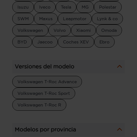
Isuzu
Iveco
Tesla
MG
Polestar
SWM
Maxus
Leapmotor
Lynk & co
Volkswagen
Volvo
Xiaomi
Omoda
BYD
Jaecoo
Coches XEV
Ebro
Versiones del modelo
Volkswagen T-Roc Advance
Volkswagen T-Roc Sport
Volkswagen T-Roc R
Modelos por provincia