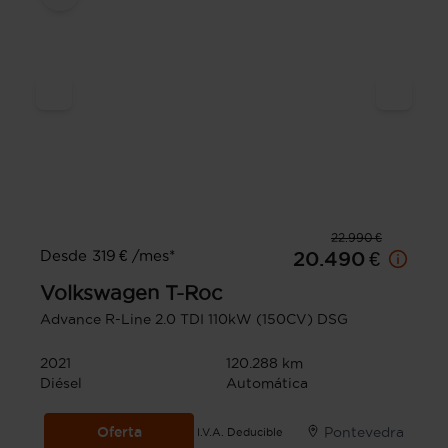
22.990 €
Desde 319 € /mes*
20.490 €
Volkswagen
T-Roc
Advance R-Line 2.0 TDI 110kW (150CV) DSG
2021
120.288 km
Diésel
Automática
Oferta
Pontevedra
I.V.A. Deducible