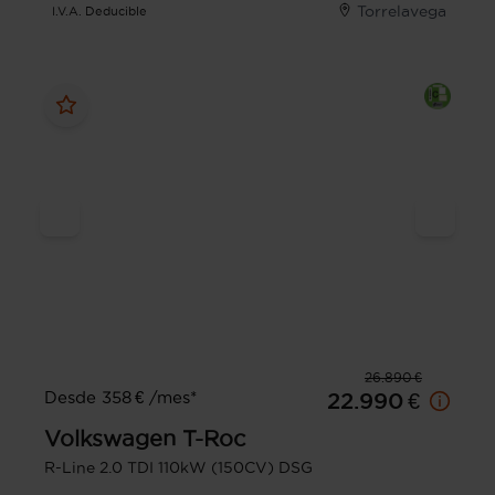
Torrelavega
I.V.A. Deducible
26.890 €
Desde 358 € /mes*
22.990 €
Volkswagen
T-Roc
R-Line 2.0 TDI 110kW (150CV) DSG