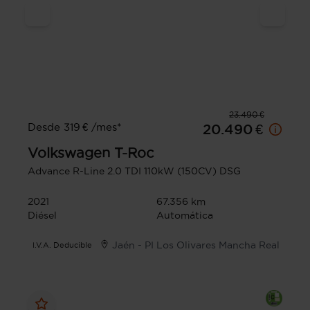
23.490 €
Desde 319 € /mes*
20.490 €
Volkswagen
T-Roc
Advance R-Line 2.0 TDI 110kW (150CV) DSG
2021
67.356 km
Diésel
Automática
Jaén - PI Los Olivares Mancha Real
I.V.A. Deducible