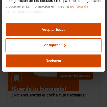
configuración de las cookies en el panel de configuración
y obtener más información en nuestra
política de
privacidad y cookies.
27.990 €
Desde 388 € /mes*
24.990 €
Volkswagen
T-Roc
Aceptar todas
R-Line 1.5 TSI 110kW (150CV) DSG
2024
45.000 km
Configurar
Gasolina
Automática
Leganés
Rechazar
Guardar búsqueda
¡Guarda tu búsqueda!
¿No encuentras el coche que necesitas?
Te avisamos cuando lo tengamos.