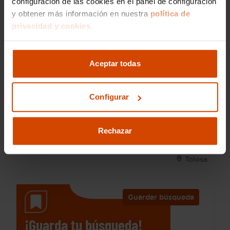
configuración de las cookies en el panel de configuración
y obtener más información en nuestra
política de
privacidad y cookies.
18.290 €
Aceptar todas
Desde 247 € /mes*
15.890 €
Citroen
Berlingo
Configurar
Talla XL BlueHDi 100 SHINE
2019
126.601 km
Rechazar
Diésel
Manual
Tolosa
Guardar búsqueda
¡Guarda tu búsqueda!