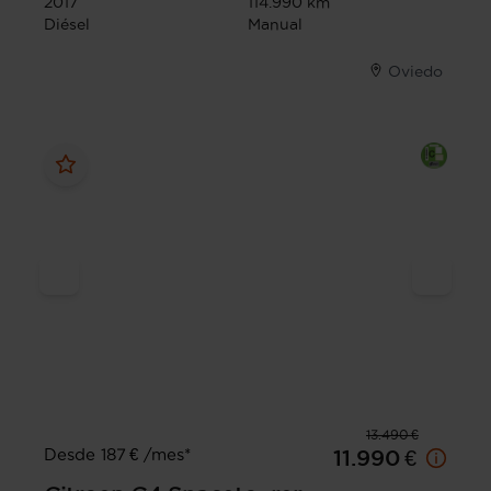
2017
114.990 km
Diésel
Manual
Oviedo
13.490 €
Desde 187 € /mes*
11.990 €