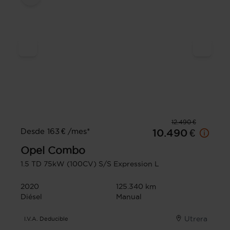
12.490 €
Desde 163 € /mes*
10.490 €
Opel
Combo
1.5 TD 75kW (100CV) S/S Expression L
2020
125.340 km
Diésel
Manual
Utrera
I.V.A. Deducible