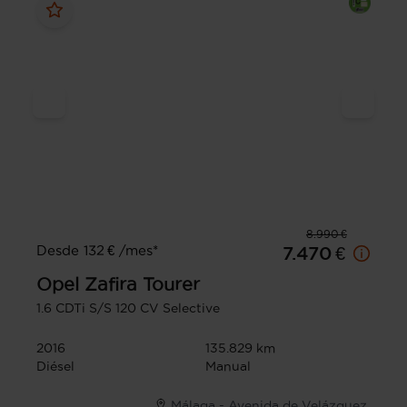
8.990 €
Desde 132 € /mes*
7.470 €
Opel
Zafira Tourer
1.6 CDTi S/S 120 CV Selective
2016
135.829 km
Diésel
Manual
Málaga - Avenida de Velázquez