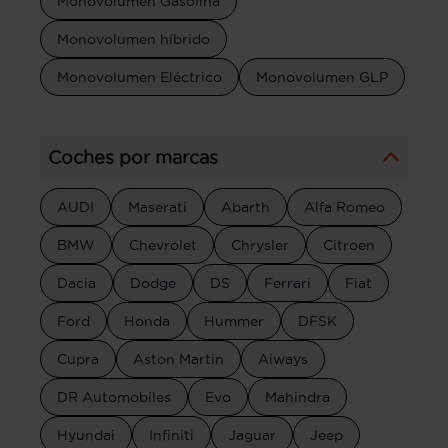
Monovolumen Gasolina
Monovolumen híbrido
Monovolumen Eléctrico
Monovolumen GLP
Coches por marcas
AUDI
Maserati
Abarth
Alfa Romeo
BMW
Chevrolet
Chrysler
Citroen
Dacia
Dodge
DS
Ferrari
Fiat
Ford
Honda
Hummer
DFSK
Cupra
Aston Martin
Aiways
DR Automobiles
Evo
Mahindra
Hyundai
Infiniti
Jaguar
Jeep