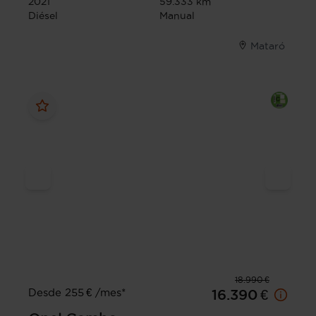
2021
59.333 km
Diésel
Manual
Mataró
18.990 €
Desde 255 € /mes*
16.390 €