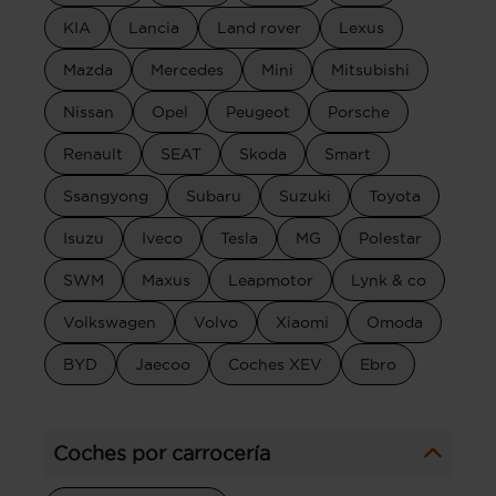
KIA
Lancia
Land rover
Lexus
Mazda
Mercedes
Mini
Mitsubishi
Nissan
Opel
Peugeot
Porsche
Renault
SEAT
Skoda
Smart
Ssangyong
Subaru
Suzuki
Toyota
Isuzu
Iveco
Tesla
MG
Polestar
SWM
Maxus
Leapmotor
Lynk & co
Volkswagen
Volvo
Xiaomi
Omoda
BYD
Jaecoo
Coches XEV
Ebro
Coches por carrocería