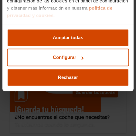
configuración de las cookies en el panel de configuración
y obtener más información en nuestra
política de
13.490 €
privacidad y cookies.
Desde 187 € /mes*
11.990 €
Opel
Zafira Tourer
Aceptar todas
1.6 T S/S Innovation Auto
2019
97.192 km
Gasolina
Automática
Configurar
Ciudad Real
Rechazar
Guardar búsqueda
¡Guarda tu búsqueda!
¿No encuentras el coche que necesitas?
Te avisamos cuando lo tengamos.