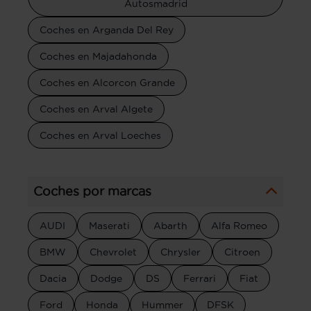
Autosmadrid
Coches en Arganda Del Rey
Coches en Majadahonda
Coches en Alcorcon Grande
Coches en Arval Algete
Coches en Arval Loeches
Coches por marcas
AUDI
Maserati
Abarth
Alfa Romeo
BMW
Chevrolet
Chrysler
Citroen
Dacia
Dodge
DS
Ferrari
Fiat
Ford
Honda
Hummer
DFSK