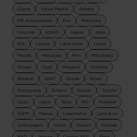
Cupra
Aston Martin
Aiways
DR Automobiles
Evo
Mahindra
Hyundai
Infiniti
Jaguar
Jeep
KIA
Lancia
Land rover
Lexus
Mazda
Mercedes
Mini
Mitsubishi
Nissan
Opel
Peugeot
Porsche
Renault
SEAT
Skoda
Smart
Ssangyong
Subaru
Suzuki
Toyota
Isuzu
Iveco
Tesla
MG
Polestar
SWM
Maxus
Leapmotor
Lynk & co
Volkswagen
Volvo
Xiaomi
Omoda
BYD
Jaecoo
Coches XEV
Ebro