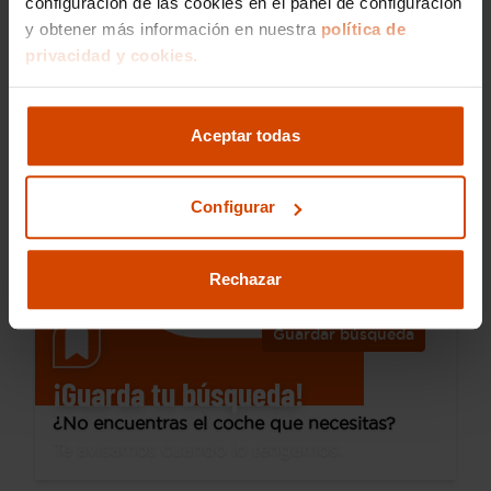
configuración de las cookies en el panel de configuración
y obtener más información en nuestra
política de
15.990 €
privacidad y cookies.
Desde 218 € /mes*
13.990 €
Peugeot
Rifter
Aceptar todas
Active Pack Busin. Standard BlueHDi 73kW
2021
113.548 km
Diésel
Manual
Configurar
Villalba
Rechazar
Guardar búsqueda
¡Guarda tu búsqueda!
¿No encuentras el coche que necesitas?
Te avisamos cuando lo tengamos.