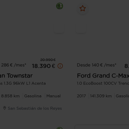
20.990 €
 286 € /mes*
Desde 140 € /mes*
18.390 €
8
an
Townstar
Ford
Grand C-Ma
as 1.3G 96kW L1 Acenta
1.0 EcoBoost 100CV Tren
8.858 km
Gasolina
Manual
2017
141.309 km
Gasoli
San Sebastián de los Reyes