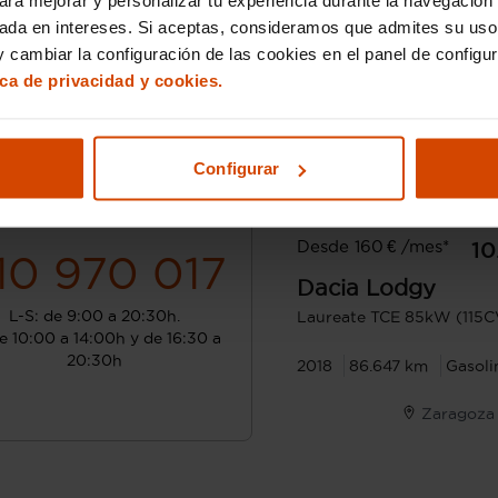
sada en intereses. Si aceptas, consideramos que admites su uso
 cambiar la configuración de las cookies en el panel de configu
ica de privacidad y cookies.
Configurar
¿Hablamos?
Desde 160 € /mes*
10
10 970 017
Dacia
Lodgy
L-S: de 9:00 a 20:30h.
Laureate TCE 85kW (115C
e 10:00 a 14:00h y de 16:30 a
20:30h
2018
86.647 km
Gasoli
Zaragoza 