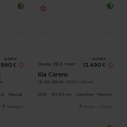
9.990 €
14.990 €
Desde 210 € /mes*
.990 €
13.490 €
x
Kia
Carens
d+
1.6 GDi 99kW (135CV) Drive
na
Manual
2018
107.413 km
Gasolina
Manual
Badajoz
Elche - L'Aljub