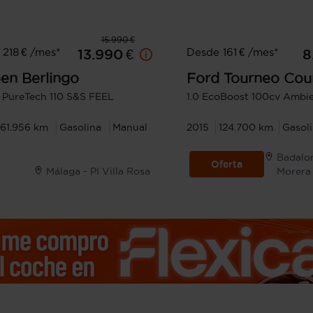
15.990 €
218 € /mes*
Desde 161 € /mes*
13.990 €
8
oen
Berlingo
Ford
Tourneo Cour
M PureTech 110 S&S FEEL
1.0 EcoBoost 100cv Ambi
61.956 km
Gasolina
Manual
2015
124.700 km
Gasol
Badalo
Oferta
Málaga - PI Villa Rosa
Morera