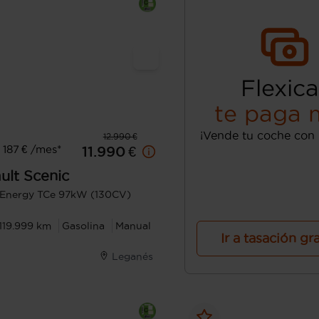
Flexica
te paga 
¡Vende tu coche con 
12.990 €
187 € /mes*
11.990 €
ult
Scenic
 Energy TCe 97kW (130CV)
119.999 km
Gasolina
Manual
Ir a tasación gr
Leganés