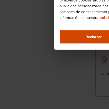
publicidad personalizada ba
opciones de consentimiento y
información en nuestra
polít
Rechazar
9
D: d