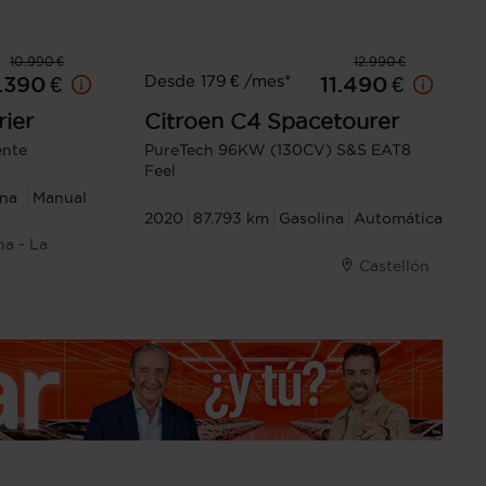
10.990 €
12.990 €
Desde 179 € /mes*
.390 €
11.490 €
ier
Citroen
C4 Spacetourer
ente
PureTech 96KW (130CV) S&S EAT8
Feel
ina
Manual
2020
87.793 km
Gasolina
Automática
na - La
Castellón