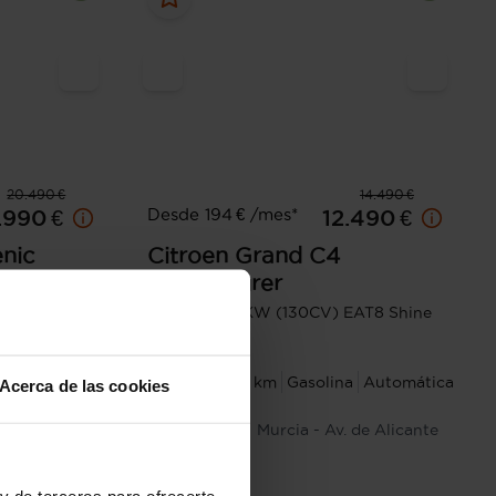
20.490 €
14.490 €
Desde 194 € /mes*
.990 €
12.490 €
nic
Citroen
Grand C4
Spacetourer
CV) GPF
PureTech 96KW (130CV) EAT8 Shine
na
Manual
Pack
2020
107.612 km
Gasolina
Automática
Acerca de las cookies
Montes Sierra
Murcia - Av. de Alicante
y de terceros para ofrecerte