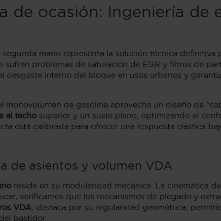
de ocasión: Ingeniería de e
segunda mano representa la solución técnica definitiva pa
que sufren problemas de saturación de EGR y filtros de par
el desgaste interno del bloque en usos urbanos y garantiz
, el monovolumen de gasolina aprovecha un diseño de "ca
re al techo
superior y un suelo plano, optimizando el confo
cta está calibrada para ofrecer una respuesta elástica 
ca de asientos y volumen VDA
eno
reside en su modularidad mecánica. La cinemática de 
exicar, verificamos que los mecanismos de plegado y extr
tros VDA
, destaca por su regularidad geométrica, permiti
el bastidor.