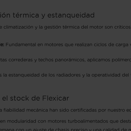
ión térmica y estanqueidad
e climatización y la gestión térmica del motor son crítico
e:
Fundamental en motores que realizan ciclos de carga v
as correderas y techos panorámicos, aplicamos polímeros 
 la estanqueidad de los radiadores y la operatividad del
 el stock de Flexicar
 fiabilidad mecánica han sido certificadas por nuestro e
en modularidad con motores turboalimentados que desta
emana con un ajuste de chasis preciso y una calidad de mat