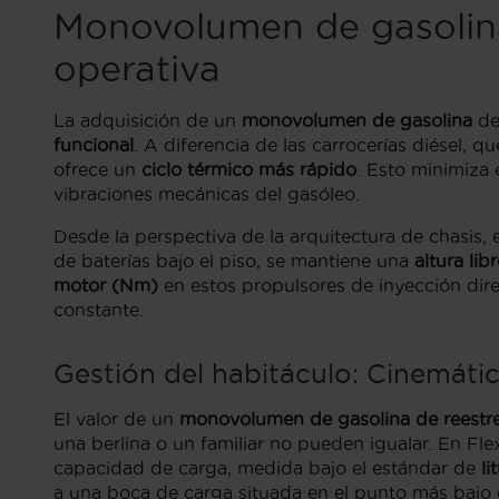
Monovolumen de gasolina 
operativa
La adquisición de un
monovolumen de gasolina
de 
funcional
. A diferencia de las carrocerías diésel, 
ofrece un
ciclo térmico más rápido
. Esto minimiza 
vibraciones mecánicas del gasóleo.
Desde la perspectiva de la arquitectura de chasis
de baterías bajo el piso, se mantiene una
altura lib
motor (Nm)
en estos propulsores de inyección dire
constante.
Gestión del habitáculo: Cinemáti
El valor de un
monovolumen de gasolina de reestr
una berlina o un familiar no pueden igualar. En Fl
capacidad de carga, medida bajo el estándar de
li
a una boca de carga situada en el punto más bajo d