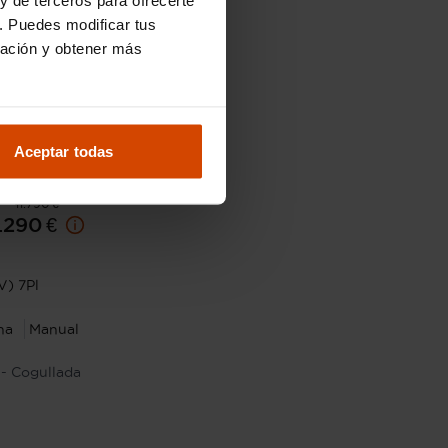
. Puedes modificar tus
ración y obtener más
Aceptar todas
11.790 €
.290 €
V) 7Pl
na
Manual
- Cogullada