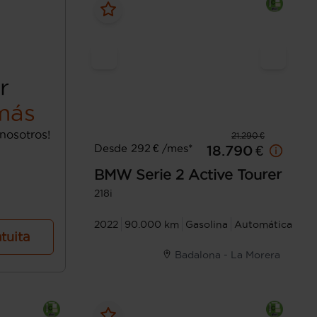
r
más
nosotros!
21.290 €
Desde 292 € /mes*
18.790 €
BMW
Serie 2 Active Tourer
218i
2022
90.000 km
Gasolina
Automática
atuita
Badalona - La Morera