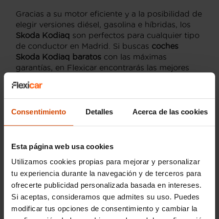
Gracias a su motor eficiente y a la posibilidad de
elegir versiones diésel, gasolina e híbridas, los
Skoda Kodiaq
son perfectos para cualquier tipo
de conductor en Madrid. Si buscas
coches
Skoda Kodiaq baratos
con las máximas
garantías, en Flexicar encontrarás las mejores
opciones disponibles.
Ventajas de comprar un
Consentimiento
Detalles
Acerca de las cookies
Skoda Kodiaq en
Madrid
Esta página web usa cookies
Utilizamos cookies propias para mejorar y personalizar
El
Skoda Kodiaq
no es solo un SUV más en el
tu experiencia durante la navegación y de terceros para
mercado, sino que destaca por sus múltiples
ofrecerte publicidad personalizada basada en intereses.
ventajas, especialmente cuando se adquiere en
Si aceptas, consideramos que admites su uso. Puedes
un concesionario especializado como
Flexicar
modificar tus opciones de consentimiento y cambiar la
Madrid
: