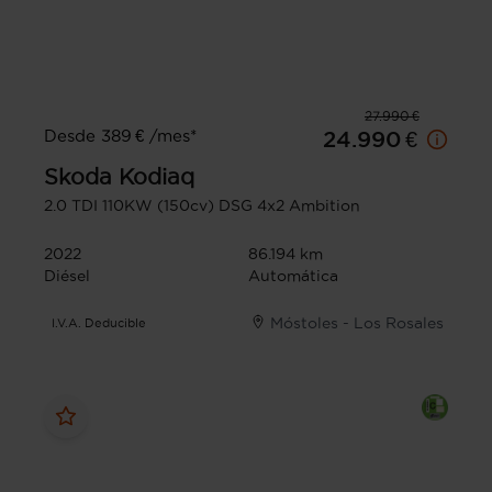
27.990 €
Desde 389 € /mes*
24.990 €
Skoda
Kodiaq
2.0 TDI 110KW (150cv) DSG 4x2 Ambition
2022
86.194 km
Diésel
Automática
Móstoles - Los Rosales
I.V.A. Deducible