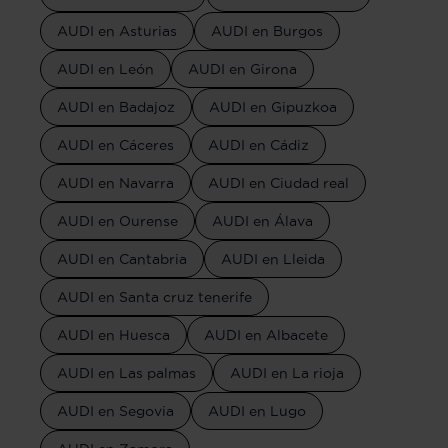
AUDI en Asturias
AUDI en Burgos
AUDI en León
AUDI en Girona
AUDI en Badajoz
AUDI en Gipuzkoa
AUDI en Cáceres
AUDI en Cádiz
AUDI en Navarra
AUDI en Ciudad real
AUDI en Ourense
AUDI en Álava
AUDI en Cantabria
AUDI en Lleida
AUDI en Santa cruz tenerife
AUDI en Huesca
AUDI en Albacete
AUDI en Las palmas
AUDI en La rioja
AUDI en Segovia
AUDI en Lugo