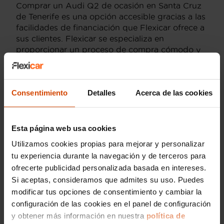
Comprar un Audi Q2 de ocasión en Santa Cruz
de Tenerife es una opción accesible gracias a las
facilidades de financiación que Flexicar ofrece a
sus clientes. Flexicar se especializa en
proporcionar un proceso de compra cómodo y
seguro, permitiendo a los compradores financiar
su coche de segunda mano de manera
personalizada. Esto significa que puedes
Consentimiento
Detalles
Acerca de las cookies
adaptar la compra del Audi Q2 a tus
necesidades económicas, ofreciéndote una
experiencia de compra sin estrés.
Esta página web usa cookies
Además de la financiación, Flexicar garantiza la
Utilizamos cookies propias para mejorar y personalizar
confianza y transparencia en cada transacción.
tu experiencia durante la navegación y de terceros para
Ofrecen un asesoramiento completo durante
todo el proceso de selección y compra,
ofrecerte publicidad personalizada basada en intereses.
asegurando que encuentres el vehículo que
Si aceptas, consideramos que admites su uso. Puedes
mejor se adapta a tus necesidades. Asimismo, la
modificar tus opciones de consentimiento y cambiar la
empresa se compromete a proporcionar
configuración de las cookies en el panel de configuración
garantías sobre el estado del coche, lo que
y obtener más información en nuestra
política de
añade un nivel adicional de tranquilidad al