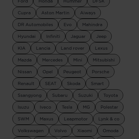
Ford
Honda
Hummer
DFSK
Cupra
Aston Martin
Aiways
DR Automobiles
Evo
Mahindra
Hyundai
Infiniti
Jaguar
Jeep
KIA
Lancia
Land rover
Lexus
Mazda
Mercedes
Mini
Mitsubishi
Nissan
Opel
Peugeot
Porsche
Renault
SEAT
Skoda
Smart
Ssangyong
Subaru
Suzuki
Toyota
Isuzu
Iveco
Tesla
MG
Polestar
SWM
Maxus
Leapmotor
Lynk & co
Volkswagen
Volvo
Xiaomi
Omoda