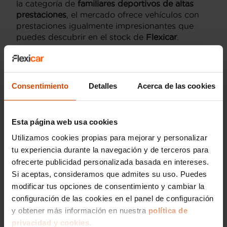
la categoría de
familiares deportivos de altas
prestaciones
, el mercado ofrece vehículos con
prestaciones igualmente impresionantes que
puedes descubrir en el stock de
Flexicar
.
Competencia Feroz: BMW M5 y
Mercedes-AMG E 63 S
Consentimiento
Detalles
Acerca de las cookies
El
BMW M5
y el
Mercedes-AMG E 63 S
son los
competidores directos del Audi RS6. El BMW
Esta página web usa cookies
M5 destaca por su dinámica de conducción
precisa, mientras que el Mercedes-AMG ofrece
Utilizamos cookies propias para mejorar y personalizar
una experiencia más visceral. En
Flexicar
,
tu experiencia durante la navegación y de terceros para
contamos con unidades de estos modelos para
ofrecerte publicidad personalizada basada en intereses.
que puedas realizar una
comparativa directa
y
Si aceptas, consideramos que admites su uso. Puedes
decidir cuál se adapta mejor a tus preferencias
modificar tus opciones de consentimiento y cambiar la
de manejo.
configuración de las cookies en el panel de configuración
y obtener más información en nuestra
política de
Preguntas frecuentes
privacidad y cookies.