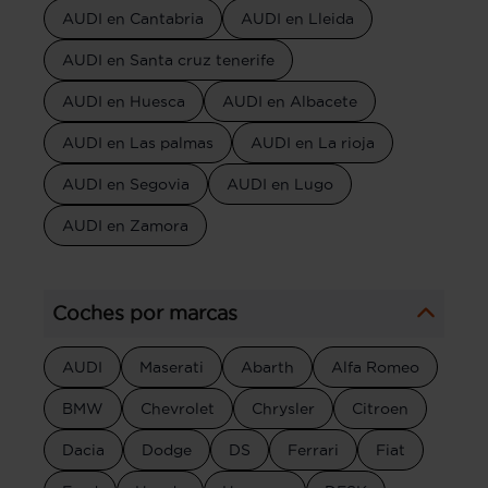
AUDI en Cantabria
AUDI en Lleida
AUDI en Santa cruz tenerife
AUDI en Huesca
AUDI en Albacete
AUDI en Las palmas
AUDI en La rioja
AUDI en Segovia
AUDI en Lugo
AUDI en Zamora
Coches por marcas
AUDI
Maserati
Abarth
Alfa Romeo
BMW
Chevrolet
Chrysler
Citroen
Dacia
Dodge
DS
Ferrari
Fiat