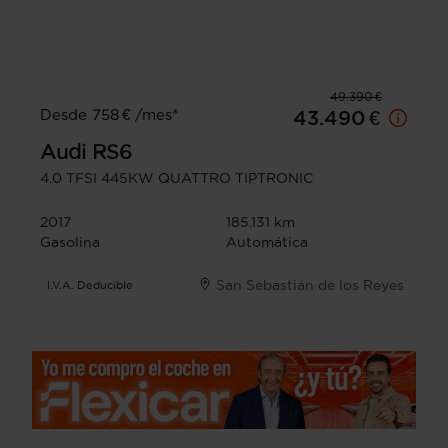
49.390 €
Desde 758 € /mes*
43.490 €
Audi
RS6
4.0 TFSI 445KW QUATTRO TIPTRONIC
2017
185.131 km
Gasolina
Automática
San Sebastián de los Reyes
I.V.A. Deducible