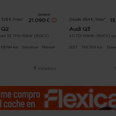
23.190 €
 328 € /mes*
Desde 264 € /mes*
21.090 €
15
Q2
Audi
Q3
ed 35 TFSI 110kW (150CV)
2.0 TDI 110kW (150CV) qu
69.194 km
Gasolina
Manual
2017
130.359 km
Diés
Valladolid