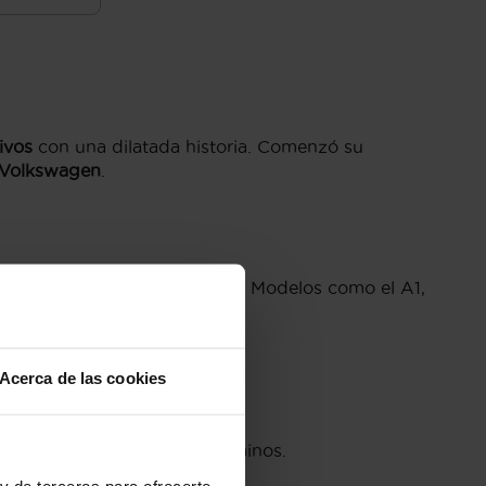
ivos
con una dilatada historia. Comenzó su
 Volkswagen
.
ología y buenas prestaciones. Modelos como el A1,
 de conductor.
lidad.
Acerca de las cookies
.
miento dinámico.
 para combinar carretera y caminos.
emium.
y de terceros para ofrecerte