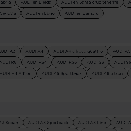
abria
AUDI en Lleida
AUDI en Santa cruz tenerife
A
 Segovia
AUDI en Lugo
AUDI en Zamora
AUDI A3
AUDI A4
AUDI A4 allroad quattro
AUDI A5
AUDI R8
AUDI RS4
AUDI RS6
AUDI S3
AUDI S
AUDI A4 E Tron
AUDI A5 Sportback
AUDI A6 e tron
A3 Sedan
AUDI A3 Sportback
AUDI A3 Line
AUDI A