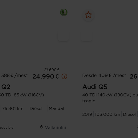
27.690 €
 388 € /mes*
Desde 409 € /mes*
24.990 €
26
Q2
Audi
Q5
 30 TDI 85kW (116CV)
40 TDI 140kW (190CV) qu
tronic
75.801 km
Diésel
Manual
2019
103.000 km
Diésel
Valladolid
Deducible