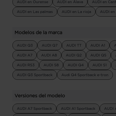
AUDI en Ourense
AUDI en Álava
AUDI en Cant
AUDI en Las palmas
AUDI en La rioja
AUDI en
Modelos de la marca
AUDI Q3
AUDI Q7
AUDI TT
AUDI A1
AUDI A7
AUDI A8
AUDI Q2
AUDI Q5
AUDI RS3
AUDI S8
AUDI Q4
AUDI S1
AUDI Q3 Sportback
Audi Q4 Sportback e-tron
Versiones del modelo
AUDI A7 Sportback
AUDI A1 Sportback
AUDI 