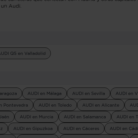
 un Audi.
UDI Q5 en Valladolid
aragoza
AUDI en Málaga
AUDI en Sevilla
AUDI en V
n Pontevedra
AUDI en Toledo
AUDI en Alicante
AUD
Jaén
AUDI en Murcia
AUDI en Salamanca
AUDI en T
oz
AUDI en Gipuzkoa
AUDI en Cáceres
AUDI en Cád