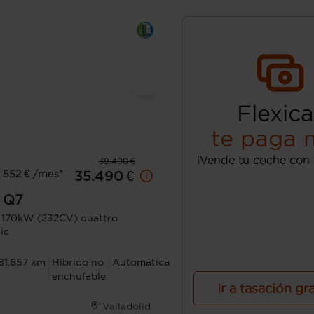
Flexica
te paga 
¡Vende tu coche con 
39.490 €
 552 € /mes*
35.490 €
Q7
 170kW (232CV) quattro
ic
81.657 km
Híbrido no
Automática
enchufable
Ir a tasación gr
Valladolid