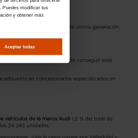
. Puedes modificar tus
ncia de última generación.
ración y obtener más
logía y tracción quattro.
ño sofisticado y tecnología de última generación.
Aceptar todas
unda mano estamos más cerca de conseguir este
 adquirirlo en concesionarios especializados en
s vehículos de la marca Audi
1,2 % del total de
 las 24.283 unidades.
importantes. Vale la pena pasear por Valladolid y