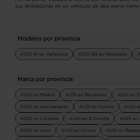
sus alrededores en un vehículo de alta gama como
Modelos por provincia
AUDI A1 en Valladolid
AUDI Q3 en Valladolid
A
Marca por provincia
AUDI en Madrid
AUDI en Barcelona
AUDI en Z
AUDI en Islas baleares
AUDI en Huelva
AUDI e
AUDI en Córdoba
AUDI en A Coruña
AUDI en 
AUDI en León
AUDI en Girona
AUDI en Badaj