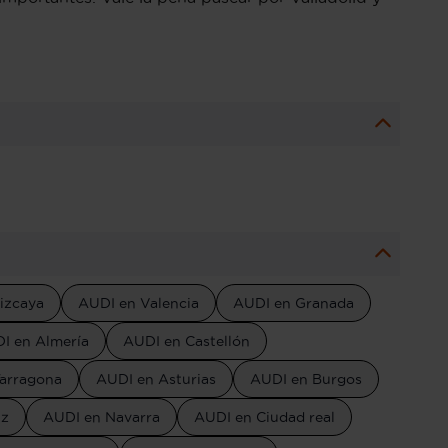
izcaya
AUDI en Valencia
AUDI en Granada
I en Almería
AUDI en Castellón
arragona
AUDI en Asturias
AUDI en Burgos
iz
AUDI en Navarra
AUDI en Ciudad real