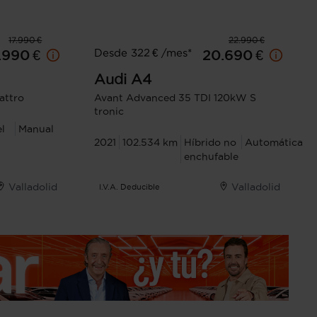
17.990 €
22.990 €
Desde 322 € /mes*
.990 €
20.690 €
Audi
A4
attro
Avant Advanced 35 TDI 120kW S
tronic
el
Manual
2021
102.534 km
Híbrido no
Automática
enchufable
Valladolid
Valladolid
I.V.A. Deducible