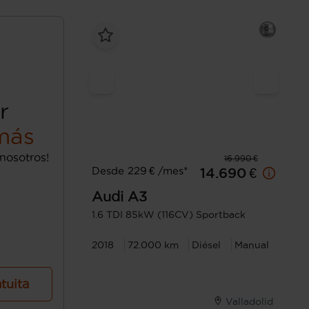
r
más
nosotros!
16.990 €
Desde 229 € /mes*
14.690 €
Audi
A3
1.6 TDI 85kW (116CV) Sportback
2018
72.000 km
Diésel
Manual
atuita
Valladolid