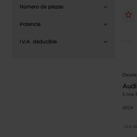
Número de plazas
Potencia
I.V.A. deducible
Desde
Audi
S line
2024
I.V.A. 