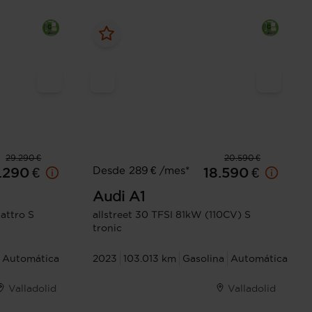
29.290 €
20.590 €
Desde 289 € /mes*
.290 €
18.590 €
Audi
A1
attro S
allstreet 30 TFSI 81kW (110CV) S
tronic
Automática
2023
103.013 km
Gasolina
Automática
Valladolid
Valladolid