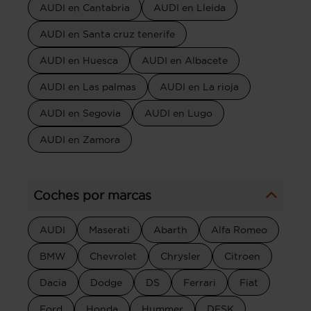
AUDI en Cantabria
AUDI en Lleida
AUDI en Santa cruz tenerife
AUDI en Huesca
AUDI en Albacete
AUDI en Las palmas
AUDI en La rioja
AUDI en Segovia
AUDI en Lugo
AUDI en Zamora
Coches por marcas
AUDI
Maserati
Abarth
Alfa Romeo
BMW
Chevrolet
Chrysler
Citroen
Dacia
Dodge
DS
Ferrari
Fiat
Ford
Honda
Hummer
DFSK