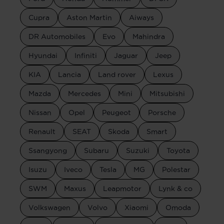
Cupra
Aston Martin
Aiways
DR Automobiles
Evo
Mahindra
Hyundai
Infiniti
Jaguar
Jeep
KIA
Lancia
Land rover
Lexus
Mazda
Mercedes
Mini
Mitsubishi
Nissan
Opel
Peugeot
Porsche
Renault
SEAT
Skoda
Smart
Ssangyong
Subaru
Suzuki
Toyota
Isuzu
Iveco
Tesla
MG
Polestar
SWM
Maxus
Leapmotor
Lynk & co
Volkswagen
Volvo
Xiaomi
Omoda