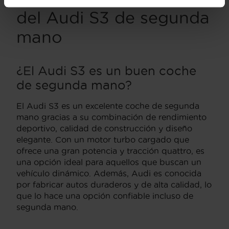
del Audi S3 de segunda
mano
¿El Audi S3 es un buen coche
de segunda mano?
El Audi S3 es un excelente coche de segunda
mano gracias a su combinación de rendimiento
deportivo, calidad de construcción y diseño
elegante. Con un motor turbo cargado que
ofrece una gran potencia y tracción quattro, es
una opción ideal para aquellos que buscan un
vehículo dinámico. Además, Audi es conocida
por fabricar autos duraderos y de alta calidad, lo
que lo hace una opción confiable incluso de
segunda mano.