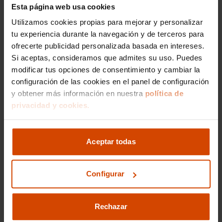
Esta página web usa cookies
En Flexicar, contamos con una variada selección
de estos modelos para que puedas comparar
Utilizamos cookies propias para mejorar y personalizar
detalladamente sus prestaciones y decidir cuál
tu experiencia durante la navegación y de terceros para
se adapta mejor a tus necesidades.
ofrecerte publicidad personalizada basada en intereses.
Si aceptas, consideramos que admites su uso. Puedes
Rivales Directos: ¿Cómo se
modificar tus opciones de consentimiento y cambiar la
Comparan con el Audi S3?
configuración de las cookies en el panel de configuración
y obtener más información en nuestra
política de
El Mercedes-AMG A35, con su elegante diseño y
privacidad y cookies.
robusto motor de 306 CV, se presenta como un
competidor directo del Audi S3. Por otro lado, el
BMW M135i, con su sistema de tracción total
Aceptar todas
xDrive y un motor de 306 CV, ofrece una
experiencia de conducción deportiva similar.
Visítanos en Flexicar para comparar
Configurar
personalmente estos modelos y experimentar de
primera mano sus características distintivas.
Rechazar
Preguntas frecuentes