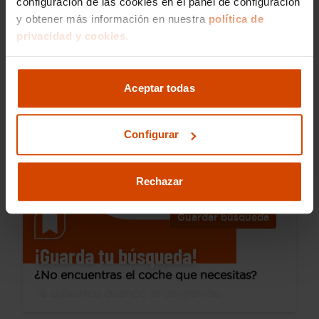
configuración de las cookies en el panel de configuración
y obtener más información en nuestra
política de
20.390 €
privacidad y cookies.
Desde 295 € /mes*
17.890 €
Audi
A4 Allroad Quattro
Aceptar todas
2.0 TDI 120kW(163CV) quat S tr unlimited
2017
132.600 km
Diésel
Automática
Configurar
A Coruña - Parque de Vioño
Rechazar
Guardar búsqueda
¡Guarda tu búsqueda!
¿No encuentras el coche que necesitas?
Te avisamos cuando lo tengamos.