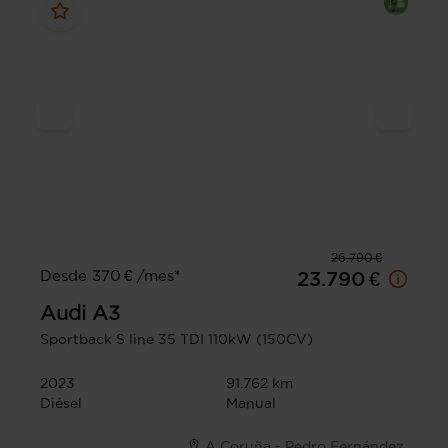
26.790 €
Desde 370 € /mes*
23.790 €
Audi
A3
Sportback S line 35 TDI 110kW (150CV)
2023
91.762 km
Diésel
Manual
A Coruña - Pedro Fernández